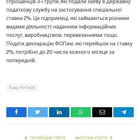
спрощенців 3-ї групи, які подали заяву в Державну
податкову службу на застосування спеціальної
ставки 2%. Це підприємці, які займаються різними
видами діяльності: наданням інформаційних
послуг, виробництвом, перевезеннями тощо.
Подати декларацію ФОПам, які перейшли на ставку
2%, потрібно до 20 числа кожного місяця за
попередній.
Easy FinTech
Facebook
Twitter
LinkedIn
WhatsApp
Email
Teleg
ПОПЕРЕДНЯ СТАТТЯ
НАСТУПНА СТАТТЯ