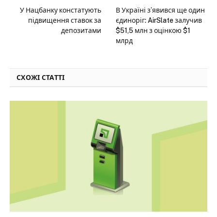
У Нацбанку констатують
В Україні з’явився ще один
підвищення ставок за
єдиноріг: AirSlate залучив
депозитами
$51,5 млн з оцінкою $1
млрд
СХОЖІ СТАТТІ