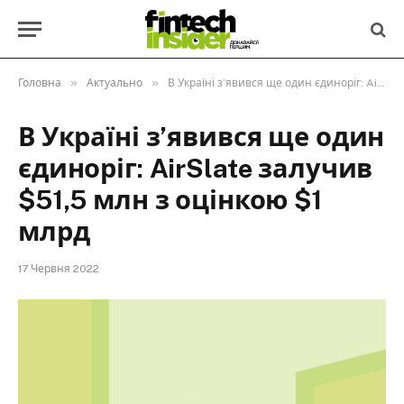
»
»
Головна
Актуально
В Україні з’явився ще один єдиноріг: AirSlate залучив $51,5 млн з оцінкою $1 млрд
В Україні з’явився ще один
єдиноріг: AirSlate залучив
$51,5 млн з оцінкою $1
млрд
17 Червня 2022