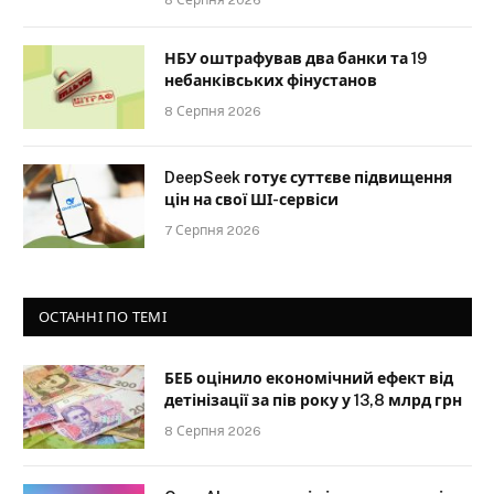
НБУ оштрафував два банки та 19
небанківських фінустанов
8 Серпня 2026
DeepSeek готує суттєве підвищення
цін на свої ШІ-сервіси
7 Серпня 2026
ОСТАННІ ПО ТЕМІ
БЕБ оцінило економічний ефект від
детінізації за пів року у 13,8 млрд грн
8 Серпня 2026