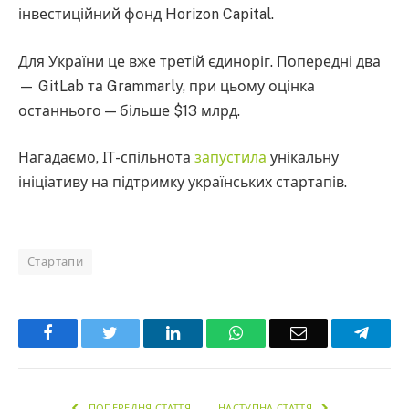
інвестиційний фонд Horizon Capital.
Для України це вже третій єдиноріг. Попередні два
— GitLab та Grammarly, при цьому оцінка
останнього — більше $13 млрд.
Нагадаємо, ІТ-спільнота
запустила
унікальну
ініціативу на підтримку українських стартапів.
Стартапи
Facebook
Twitter
LinkedIn
WhatsApp
Email
Teleg
ПОПЕРЕДНЯ СТАТТЯ
НАСТУПНА СТАТТЯ