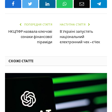
Facebook
Twitter
LinkedIn
WhatsApp
Email
Teleg
ПОПЕРЕДНЯ СТАТТЯ
НАСТУПНА СТАТТЯ
НКЦПФР назвала ключові
В Україні запустять
ознаки фінансової
національний
піраміди
електронний чек – єЧек
СХОЖІ СТАТТІ