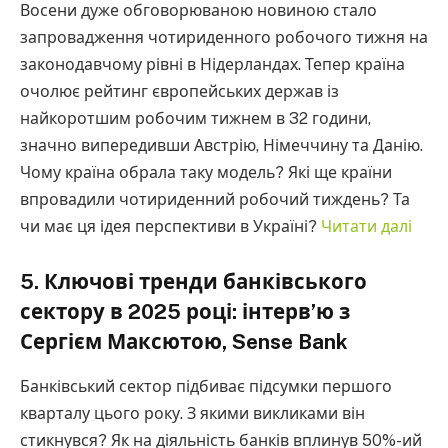
Восени дуже обговорюваною новиною стало
запровадження чотириденного робочого тижня на
законодавчому рівні в Нідерландах. Тепер країна
очолює рейтинг європейських держав із
найкоротшим робочим тижнем в 32 години,
значно випередивши Австрію, Німеччину та Данію.
Чому країна обрала таку модель? Які ще країни
впровадили чотириденний робочий тиждень? Та
чи має ця ідея перспективи в Україні?
Читати далі
5. Ключові тренди банківського
сектору в 2025 році: інтерв’ю з
Сергієм Максютою, Sense Bank
Банківський сектор підбиває підсумки першого
кварталу цього року. З якими викликами він
стикнувся? Як на діяльність банків вплинув 50%-ий