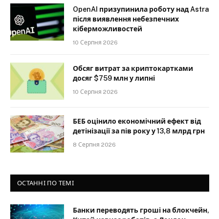
OpenAI призупинила роботу над Astra
після виявлення небезпечних
кіберможливостей
10 Серпня 2026
Обсяг витрат за криптокартками
досяг $759 млн у липні
10 Серпня 2026
БЕБ оцінило економічний ефект від
детінізації за пів року у 13,8 млрд грн
8 Серпня 2026
ОСТАННІ ПО ТЕМІ
Банки переводять гроші на блокчейн,