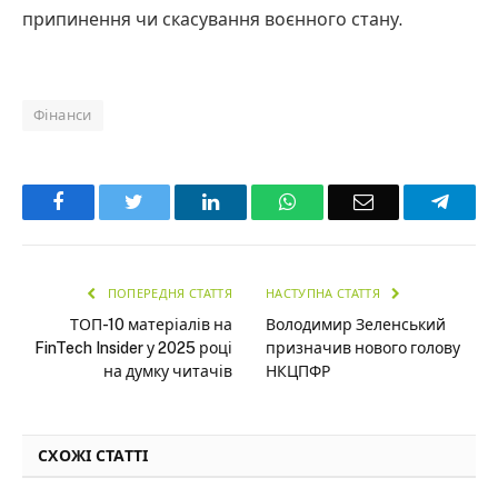
припинення чи скасування воєнного стану.
Фінанси
Facebook
Twitter
LinkedIn
WhatsApp
Email
Teleg
ПОПЕРЕДНЯ СТАТТЯ
НАСТУПНА СТАТТЯ
ТОП-10 матеріалів на
Володимир Зеленський
FinTech Insider у 2025 році
призначив нового голову
на думку читачів
НКЦПФР
СХОЖІ СТАТТІ