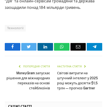
“Дія” та онлайн-сервісам громадяни та держава
заощадили понад 184 мільярди гривень.
Технології
Facebook
Twitter
LinkedIn
WhatsApp
Email
Teleg
ПОПЕРЕДНЯ СТАТТЯ
НАСТУПНА СТАТТЯ
MoneyGram запускає
Світові витрати на
рішення для міжнародних
штучний інтелект у 2025
переказів на основі
році можуть досягти $1,5
стейблкоїнів
трлн — прогноз Gartner
СХОЖІ СТАТТІ