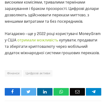
високими комісіями, тривалими термінами
зарахування і браком прозорості. Цифрові долари
дозволяють здійснювати перекази миттєво, з
меншими витратами та без посередників.
Нагадаємо – ще у 2022 році користувачі MoneyGram
у США
отримали можливість
купувати, продавати
та зберігати криптовалюту через мобільний
додаток міжнародної системи грошових переказів.
Фінанси
Цифрові активи
Facebook
Twitter
LinkedIn
WhatsApp
Email
Teleg