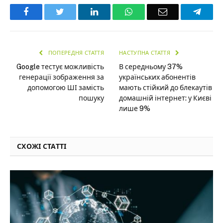
Facebook
Twitter
LinkedIn
WhatsApp
Email
Teleg
ПОПЕРЕДНЯ СТАТТЯ
НАСТУПНА СТАТТЯ
Google тестує можливість
В середньому 37%
генерації зображення за
українських абонентів
допомогою ШІ замість
мають стійкий до блекаутів
пошуку
домашній інтернет: у Києві
лише 9%
СХОЖІ СТАТТІ