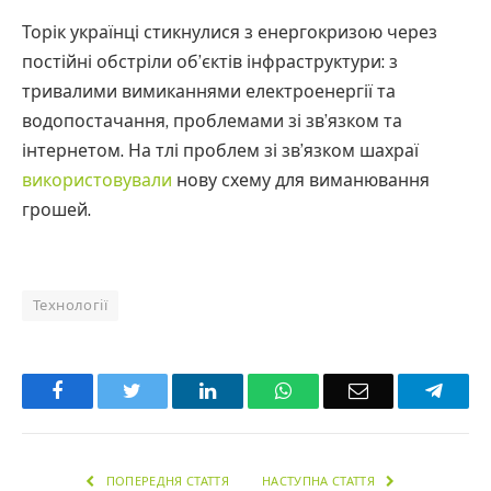
Торік українці стикнулися з енергокризою через
постійні обстріли об’єктів інфраструктури: з
тривалими вимиканнями електроенергії та
водопостачання, проблемами зі звʼязком та
інтернетом. На тлі проблем зі зв’язком шахраї
використовували
нову схему для виманювання
грошей.
Технології
Facebook
Twitter
LinkedIn
WhatsApp
Email
Teleg
ПОПЕРЕДНЯ СТАТТЯ
НАСТУПНА СТАТТЯ