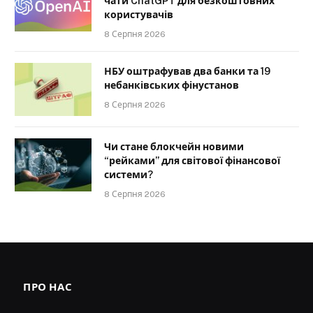
чати ChatGPT для безкоштовних
користувачів
8 Серпня 2026
НБУ оштрафував два банки та 19
небанківських фінустанов
8 Серпня 2026
Чи стане блокчейн новими
“рейками” для світової фінансової
системи?
8 Серпня 2026
ПРО НАС