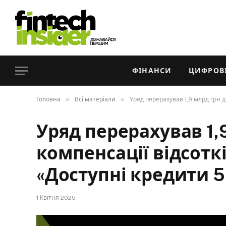
ФІНАНСИ
ЦИФРОВІ
»
»
Головна
Всі матеріали
Уряд перерахував 1,9 млрд грн 
Уряд перерахував 1,
компенсації відсотк
«Доступні кредити 5
1 Квітня 2025