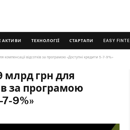
 АКТИВИ
ТЕХНОЛОГІЇ
СТАРТАПИ
EASY FINT
для компенсації відсотків за програмою «Доступні кредити 5-7-9%»
9 млрд грн для
ів за програмою
-7-9%»