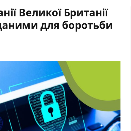
нії Великої Британії
даними для боротьби