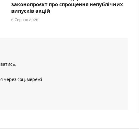
законопроєкт про спрощення непублічних
випусків акцій
6 Серпня 2026
уватись
.
ія через соц. мережі