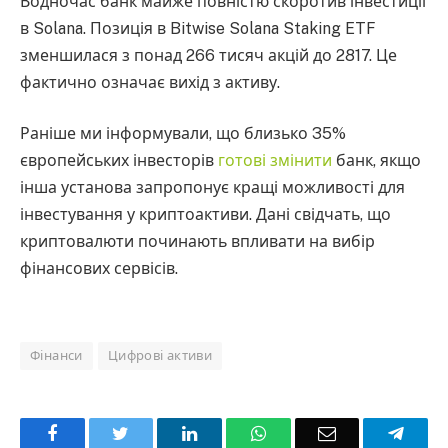
Водночас банк майже повністю скоротив інвестиції
в Solana. Позиція в Bitwise Solana Staking ETF
зменшилася з понад 266 тисяч акцій до 2817. Це
фактично означає вихід з активу.
Раніше ми інформували, що близько 35%
європейських інвесторів
готові змінити
банк, якщо
інша установа запропонує кращі можливості для
інвестування у криптоактиви. Дані свідчать, що
криптовалюти починають впливати на вибір
фінансових сервісів.
Фінанси
Цифрові активи
Facebook
Twitter
LinkedIn
WhatsApp
Email
Teleg