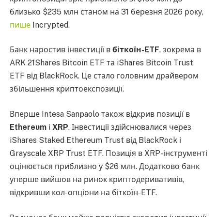
близько $235 млн станом на 31 березня 2026 року,
пише
Incrypted.
Банк наростив інвестиції в
біткоїн-ETF
, зокрема в
ARK 21Shares Bitcoin ETF та iShares Bitcoin Trust
ETF від BlackRock. Це стало головним драйвером
збільшення криптоекспозиції.
Вперше Intesa Sanpaolo також відкрив позиції в
Ethereum
і
XRP
. Інвестиції здійснювалися через
iShares Staked Ethereum Trust від BlackRock і
Grayscale XRP Trust ETF. Позиція в XRP-інструменті
оцінюється приблизно у $26 млн. Додатково банк
уперше вийшов на ринок криптодеривативів,
відкривши кол-опціони на біткоїн-ETF.