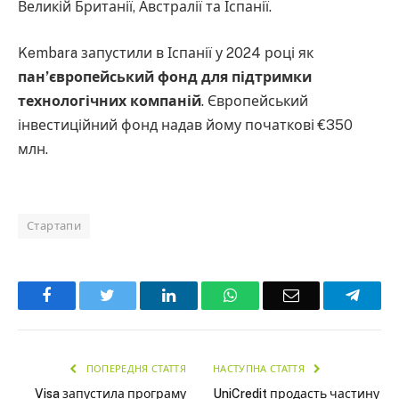
Великій Британії, Австралії та Іспанії.
Kembara запустили в Іспанії у 2024 році як
пан’європейський фонд для підтримки
технологічних компаній
. Європейський
інвестиційний фонд надав йому початкові €350
млн.
Стартапи
Facebook
Twitter
LinkedIn
WhatsApp
Email
Teleg
ПОПЕРЕДНЯ СТАТТЯ
НАСТУПНА СТАТТЯ
Visa запустила програму
UniCredit продасть частину