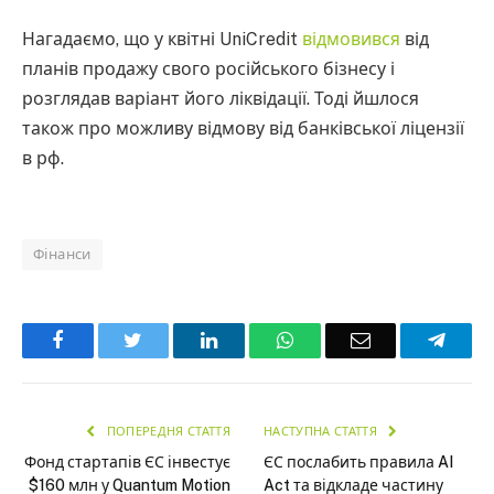
Нагадаємо, що у квітні UniCredit
відмовився
від
планів продажу свого російського бізнесу і
розглядав варіант його ліквідації. Тоді йшлося
також про можливу відмову від банківської ліцензії
в рф.
Фінанси
Facebook
Twitter
LinkedIn
WhatsApp
Email
Teleg
ПОПЕРЕДНЯ СТАТТЯ
НАСТУПНА СТАТТЯ
Фонд стартапів ЄС інвестує
ЄС послабить правила AI
$160 млн у Quantum Motion
Act та відкладе частину