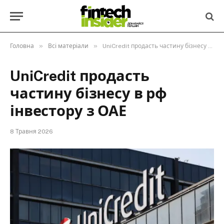
»
»
Головна
Всі матеріали
UniCredit продасть частину бізнесу в рф інвестору з ОАЕ
UniCredit продасть
частину бізнесу в рф
інвестору з ОАЕ
8 Травня 2026