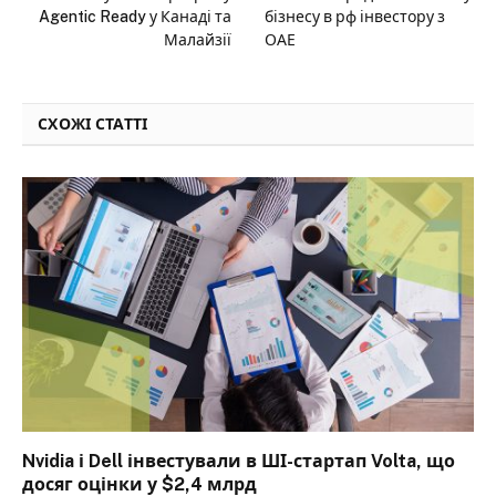
Agentic Ready у Канаді та
бізнесу в рф інвестору з
Малайзії
ОАЕ
СХОЖІ СТАТТІ
Nvidia і Dell інвестували в ШІ-стартап Volta, що
досяг оцінки у $2,4 млрд