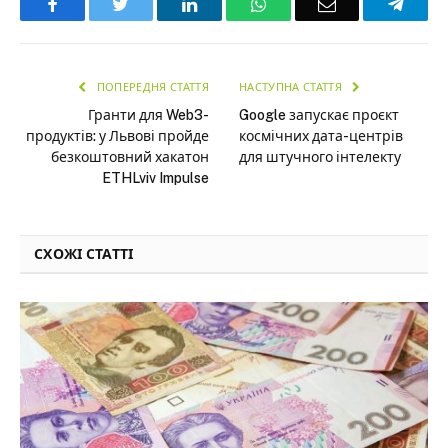
Facebook
Twitter
LinkedIn
WhatsApp
Email
Teleg
ПОПЕРЕДНЯ СТАТТЯ
НАСТУПНА СТАТТЯ
Гранти для Web3-
Google запускає проєкт
продуктів: у Львові пройде
космічних дата-центрів
безкоштовний хакатон
для штучного інтелекту
ETHLviv Impulse
СХОЖІ СТАТТІ