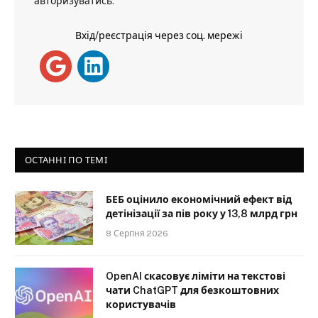
авторизуватись
.
Вхід/реєстрація через соц. мережі
ОСТАННІ ПО ТЕМІ
БЕБ оцінило економічний ефект від
детінізації за пів року у 13,8 млрд грн
8 Серпня 2026
OpenAI скасовує ліміти на текстові
чати ChatGPT для безкоштовних
користувачів