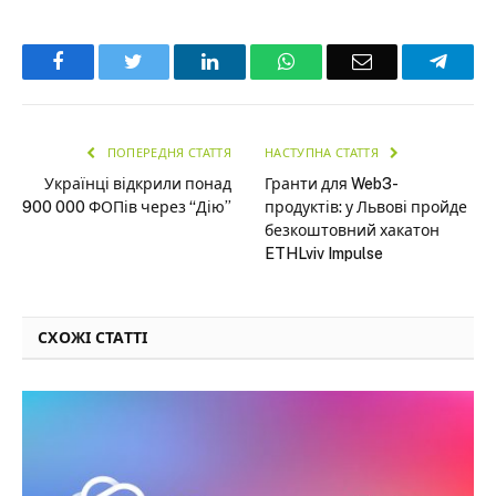
Facebook
Twitter
LinkedIn
WhatsApp
Email
Teleg
ПОПЕРЕДНЯ СТАТТЯ
НАСТУПНА СТАТТЯ
Українці відкрили понад
Гранти для Web3-
900 000 ФОПів через “Дію”
продуктів: у Львові пройде
безкоштовний хакатон
ETHLviv Impulse
СХОЖІ СТАТТІ