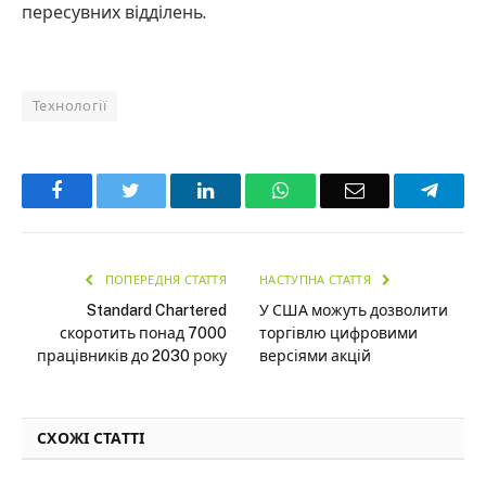
пересувних відділень.
Технології
Facebook
Twitter
LinkedIn
WhatsApp
Email
Teleg
ПОПЕРЕДНЯ СТАТТЯ
НАСТУПНА СТАТТЯ
Standard Chartered
У США можуть дозволити
скоротить понад 7000
торгівлю цифровими
працівників до 2030 року
версіями акцій
СХОЖІ СТАТТІ