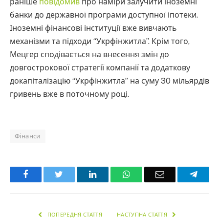
раніше
повідомив
про наміри залучити іноземні
банки до державної програми доступної іпотеки.
Іноземні фінансові інституції вже вивчають
механізми та підходи “Укрфінжитла”. Крім того,
Мецгер сподівається на внесення змін до
довгострокової стратегії компанії та додаткову
докапіталізацію “Укрфінжитла” на суму 30 мільярдів
гривень вже в поточному році.
Фінанси
Facebook
Twitter
LinkedIn
WhatsApp
Email
Teleg
ПОПЕРЕДНЯ СТАТТЯ
НАСТУПНА СТАТТЯ