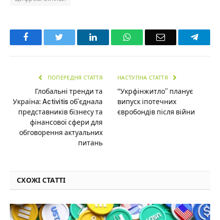
Facebook
Twitter
LinkedIn
WhatsApp
Email
Teleg
ПОПЕРЕДНЯ СТАТТЯ
НАСТУПНА СТАТТЯ
Глобальні тренди та
“Укрфінжитло” планує
Україна: Activitis об’єднала
випуск іпотечних
представників бізнесу та
євробондів після війни
фінансової сфери для
обговорення актуальних
питань
СХОЖІ СТАТТІ