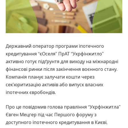
Державний оператор програми іпотечного
кредитування “єОселя” ПрАТ “Укрфінжитло”
активно готує підґрунтя для виходу на міжнародні
фінансові ринки після закінчення воєнного стану.
Компанія планує залучати кошти через
сек’юритизацію активів або випуск власних
іпотечних євробондів.
Про це повідомив голова правління “Укрфінжитла”
Євген Мецгер під час Першого форуму з
доступного іпотечного кредитування в Києві,