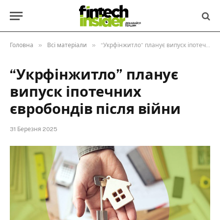
»
»
Головна
Всі матеріали
“Укрфінжитло” планує випуск іпотечних євробондів після війни
“Укрфінжитло” планує
випуск іпотечних
євробондів після війни
31 Березня 2025