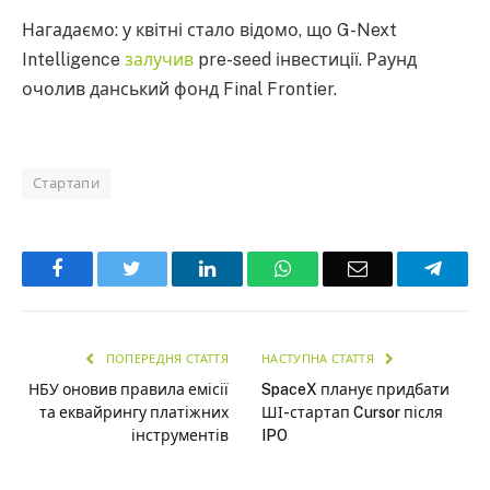
Нагадаємо: у квітні стало відомо, що G-Next
Intelligence
залучив
pre-seed інвестиції. Раунд
очолив данський фонд Final Frontier.
Стартапи
Facebook
Twitter
LinkedIn
WhatsApp
Email
Teleg
ПОПЕРЕДНЯ СТАТТЯ
НАСТУПНА СТАТТЯ
НБУ оновив правила емісії
SpaceX планує придбати
та еквайрингу платіжних
ШІ-стартап Cursor після
інструментів
IPO