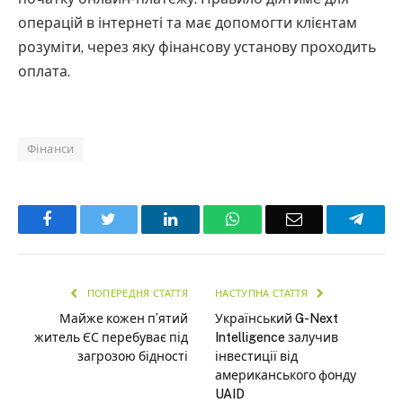
операцій в інтернеті та має допомогти клієнтам
розуміти, через яку фінансову установу проходить
оплата.
Фінанси
Facebook
Twitter
LinkedIn
WhatsApp
Email
Teleg
ПОПЕРЕДНЯ СТАТТЯ
НАСТУПНА СТАТТЯ
Майже кожен п’ятий
Український G-Next
житель ЄС перебуває під
Intelligence залучив
загрозою бідності
інвестиції від
американського фонду
UAID