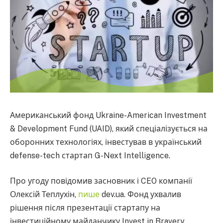
Американський фонд Ukraine-American Investment
& Development Fund (UAID), який спеціалізується на
оборонних технологіях, інвестував в український
defense-tech стартап G-Next Intelligence.
Про угоду повідомив засновник і CEO компанії
Олексій Теплухін,
пише
dev.ua. Фонд ухвалив
рішення після презентації стартапу на
інвестиційному майданчику Invest in Bravery.