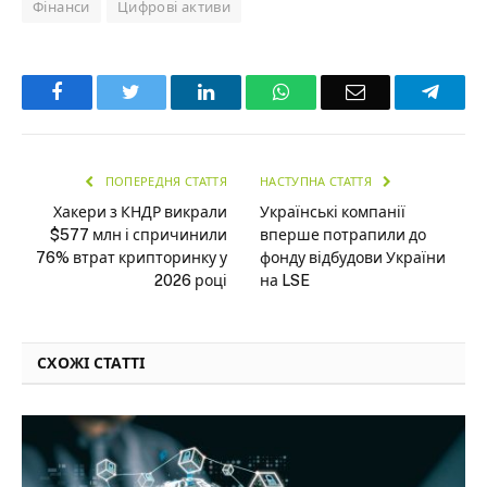
Фінанси
Цифрові активи
Facebook
Twitter
LinkedIn
WhatsApp
Email
Teleg
ПОПЕРЕДНЯ СТАТТЯ
НАСТУПНА СТАТТЯ
Хакери з КНДР викрали
Українські компанії
$577 млн і спричинили
вперше потрапили до
76% втрат крипторинку у
фонду відбудови України
2026 році
на LSE
СХОЖІ СТАТТІ