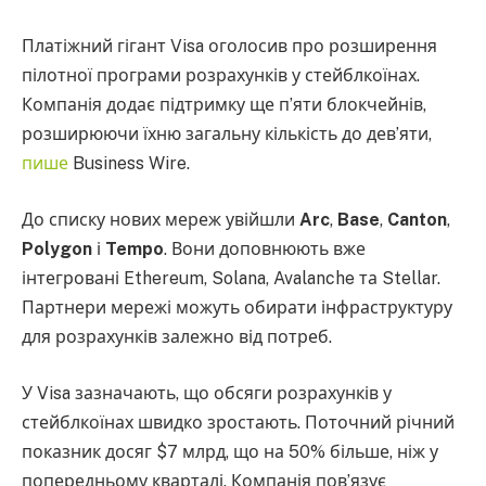
Платіжний гігант Visa оголосив про розширення
пілотної програми розрахунків у стейблкоїнах.
Компанія додає підтримку ще п’яти блокчейнів,
розширюючи їхню загальну кількість до дев’яти,
пише
Business Wire.
До списку нових мереж увійшли
Arc
,
Base
,
Canton
,
Polygon
і
Tempo
. Вони доповнюють вже
інтегровані Ethereum, Solana, Avalanche та Stellar.
Партнери мережі можуть обирати інфраструктуру
для розрахунків залежно від потреб.
У Visa зазначають, що обсяги розрахунків у
стейблкоїнах швидко зростають. Поточний річний
показник досяг $7 млрд, що на 50% більше, ніж у
попередньому кварталі. Компанія пов’язує