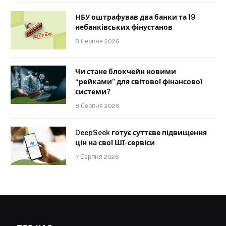
НБУ оштрафував два банки та 19
небанківських фінустанов
8 Серпня 2026
Чи стане блокчейн новими
“рейками” для світової фінансової
системи?
8 Серпня 2026
DeepSeek готує суттєве підвищення
цін на свої ШІ-сервіси
7 Серпня 2026