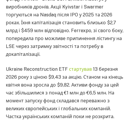
виробників дронів. Акції Kyivstar і Swarmer
торгуються на Nasdaq після IPO у 2025 та 2026
роках. Їхня капіталізація становить близько $2,7
млрд і $459 млн відповідно. Ferrexpo, зі свого боку,
попередила про можливе припинення лістингу на
LSE через затримку звітності та потребу в
докапіталізації.
Ukraine Reconstruction ETF
стартував
13 березня
2026 року з ціною $9,43 за акцію. Станом на кінець
квітня вона зросла до $9,82. Активи фонду за цей
час збільшилися з понад €1 млн до €6,5 млн. На
момент запуску фонд складався переважно з
великих європейських і глобальних компаній.
Частка українських компаній поки не розкрита.