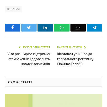
Фінанси
Facebook
Twitter
LinkedIn
WhatsApp
Email
Teleg
ПОПЕРЕДНЯ СТАТТЯ
НАСТУПНА СТАТТЯ
Visa розширює підтримку
Identomat увійшов до
стейблкоїнів і додає п’ять
глобального рейтингу
нових блокчейнів
FinCrimeTech50
СХОЖІ СТАТТІ