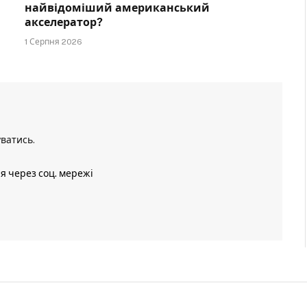
найвідоміший американський
акселератор?
1 Серпня 2026
уватись
.
ія через соц. мережі