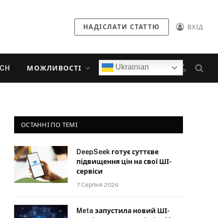
НАДІСЛАТИ СТАТТЮ
ВХІД
Ukrainian
ECH
МОЖЛИВОСТІ
ОСТАННІ ПО ТЕМІ
DeepSeek готує суттєве
підвищення цін на свої ШІ-
сервіси
7 Серпня 2026
Meta запустила новий ШІ-