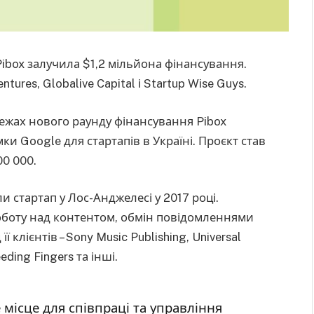
Pibox залучила $1,2 мільйона фінансування.
ures, Globalive Capital і Startup Wise Guys.
межах нового раунду фінансування Pibox
ки Google для стартапів в Україні. Проєкт став
00 000.
и стартап у Лос-Анджелесі у 2017 році.
роботу над контентом, обмін повідомленнями
 клієнтів – Sony Music Publishing, Universal
eding Fingers та інші.
місце для співпраці та управління