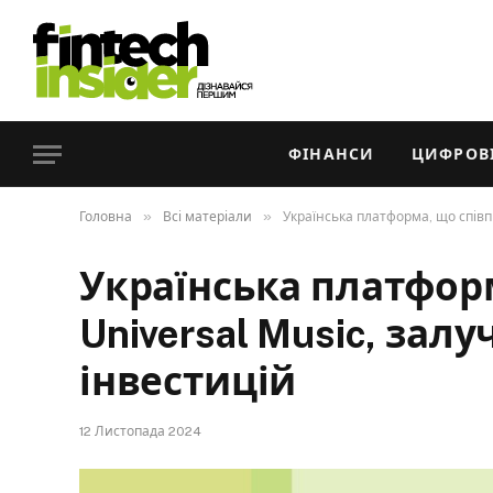
ФІНАНСИ
ЦИФРОВІ
»
»
Головна
Всі матеріали
Українська платформа, що співп
Українська платфор
Universal Music, зал
інвестицій
12 Листопада 2024