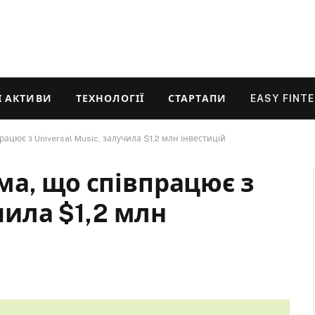
 АКТИВИ
ТЕХНОЛОГІЇ
СТАРТАПИ
EASY FINT
рацює з Universal Music, залучила $1,2 млн інвестицій
ма, що співпрацює з
учила $1,2 млн