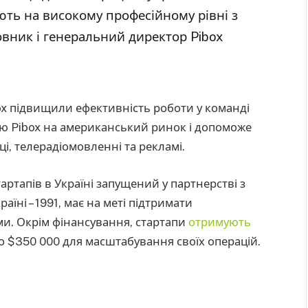
ють на високому професійному рівні з
сновник і генеральний директор Pibox
ox підвищили ефективність роботи у команді
ію Pibox на американський ринок і допоможе
і, телерадіомовленні та рекламі.
артапів в Україні запущений у партнерстві з
їні – 1991, має на меті підтримати
ями. Окрім фінансування, стартапи
отримують
до $350 000 для масштабування своїх операцій.