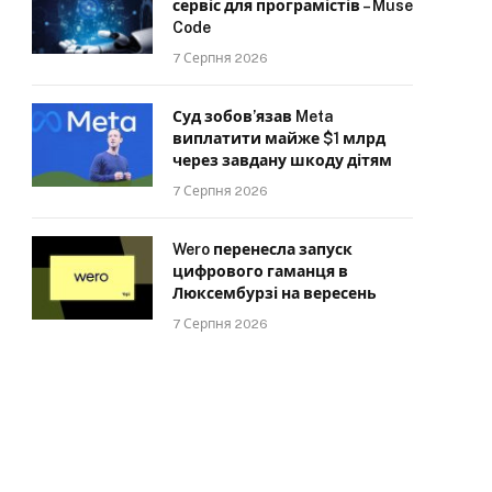
сервіс для програмістів – Muse
Code
7 Серпня 2026
Суд зобов’язав Meta
виплатити майже $1 млрд
через завдану шкоду дітям
7 Серпня 2026
Wero перенесла запуск
цифрового гаманця в
Люксембурзі на вересень
7 Серпня 2026