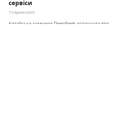
сервіси
7 Серпня 2026
Китайська компанія DeepSeek оголосила про
намір суттєво підвищити ціни на свої сервіси
штучного інтелекту. Точні…
Meta запустила новий ШІ-
сервіс для програмістів – Muse
Code
7 Серпня 2026
Суд зобов’язав Meta
виплатити майже $1 млрд
через завдану шкоду дітям
7 Серпня 2026
Wero перенесла запуск
цифрового гаманця в