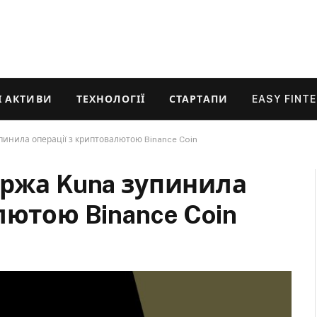
 АКТИВИ
ТЕХНОЛОГІЇ
СТАРТАПИ
EASY FINT
пинила операції з криптовалютою Binance Coin
іржа Kuna зупинила
лютою Binance Coin