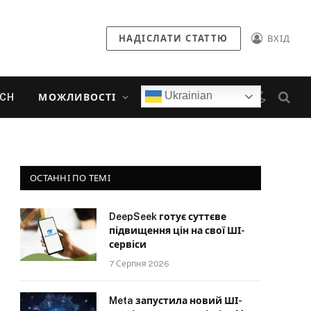
НАДІСЛАТИ СТАТТЮ
ВХІД
Ukrainian
ECH
МОЖЛИВОСТІ
ОСТАННІ ПО ТЕМІ
DeepSeek готує суттєве
підвищення цін на свої ШІ-
сервіси
7 Серпня 2026
Meta запустила новий ШІ-