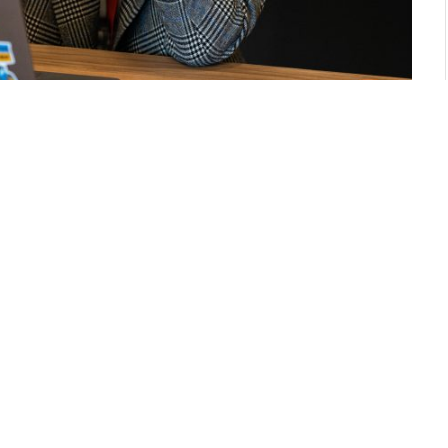
ущений у 2020 році спільно з групою TAC.
нк зміг збільшити кількість клієнтів та
ціями.
озповіла FinTech Insider про те, в яких
змінились клієнти банку за час війни, про
теху та перспективні технології.
Що чи хто вас надихнув на це?
розробку в Україні, завданням якої було