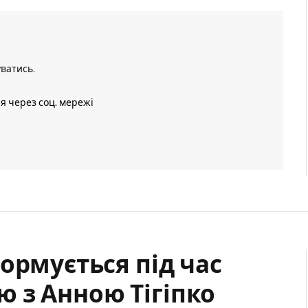
уватись
.
ія через соц. мережі
ормується під час
’ю з Анною Тігіпко