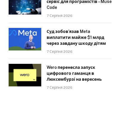
сервіс для програмістів – Muse
Code
7 Серпня 2026
Суд зобов’язав Meta
виплатити майже $1 млрд
через завдану шкоду дітям
7 Серпня 2026
Wero перенесла запуск
цифрового гаманця в
Люксембурзі на вересень
7 Серпня 2026