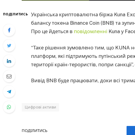
Українська криптовалютна біржа Kuna E
ПОДІЛИТИСЬ
балансу токена Binance Coin (BNB) та зупи
Про це йдеться в
повідомленні
Kuna у Fac
“Таке рішення зумовлено тим, що KUNA н
платформ, які підтримують путінський ре
території країн-терористів, попри санкції”, 
Вивід BNB буде працювати, доки всі трима
Цифрові активи
ПОДІЛИТИСЬ