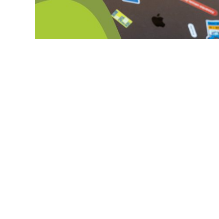
izibank – український мобільний банк, зап
Навіть попри повномасштабну війну, необа
продовжує активно працювати над іннова
Анна Тігіпко
, засновниця та CEO izibank, р
показниках вимірюється успіх проєкту, як 
найважливіші досягнення українського фін
Як виникла ідея створення izibank? 
Все дуже просто. Я хотіла втілити власну 