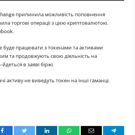
xchange припинила можливість поповнення
нила торгові операції з цією криптовалютою.
ebook.
е буде працювати з токенами та активами
жим та продовжують свою діяльність на
– йдеться в заяві біржі.
чі активу не виведуть токен на інші гаманці.
Facebook
Twitter
LinkedIn
WhatsApp
Email
Telegra