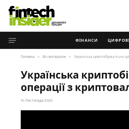
ФІНАНСИ
ЦИФРОВІ
»
»
Головна
Всі матеріали
Українська криптобіржа Kuna зу
Українська криптоб
операції з криптова
10 Листопада 2022