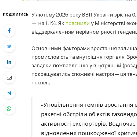
У лютому 2025 року ВВП України зріс на 0,
ПОДІЛИТИСЬ
— на 1,1%. Як
пояснили
у Міністерстві ек
віддзеркаленням нерівномірності тенденц
Основними факторами зростання залишаю
промисловість та внутрішня торгівля. Зр
завдяки пожвавленню у внутрішній (роздр
покращуватись споживчі настрої — ця тенд
поспіль.
«Уповільнення темпів зростання 
ракетні обстріли об’єктів газови
активності експортерів. Водноча
відновлення пошкодженої критичн