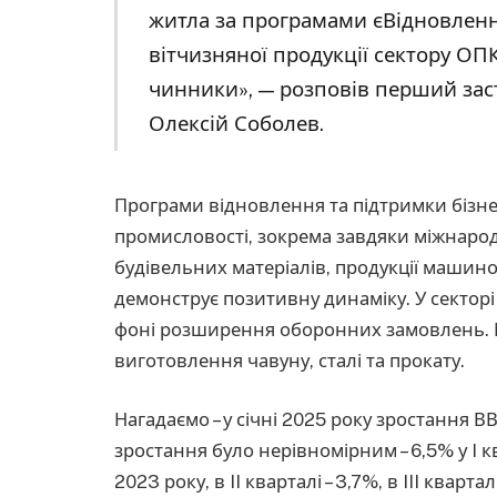
житла за програмами єВідновлення
вітчизняної продукції сектору ОП
чинники», — розповів перший зас
Олексій Соболев.
Програми відновлення та підтримки бізн
промисловості, зокрема завдяки міжнаро
будівельних матеріалів, продукції машин
демонструє позитивну динаміку. У сектор
фоні розширення оборонних замовлень. Ме
виготовлення чавуну, сталі та прокату.
Нагадаємо – у січні 2025 року зростання 
зростання було нерівномірним – 6,5% у I к
2023 року, в II кварталі – 3,7%, в III квар