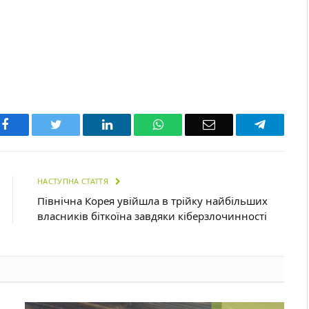
Facebook
Twitter
LinkedIn
WhatsApp
Email
Telegra
НАСТУПНА СТАТТЯ
Північна Корея увійшла в трійку найбільших
власників біткоїна завдяки кіберзлочинності