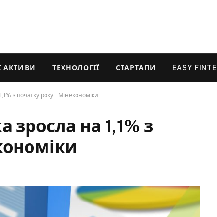
 АКТИВИ
ТЕХНОЛОГІЇ
СТАРТАПИ
EASY FINT
1,1% з початку року – Мінекономіки
 зросла на 1,1% з
економіки