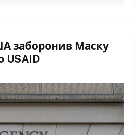
ША заборонив Маску
ю USAID