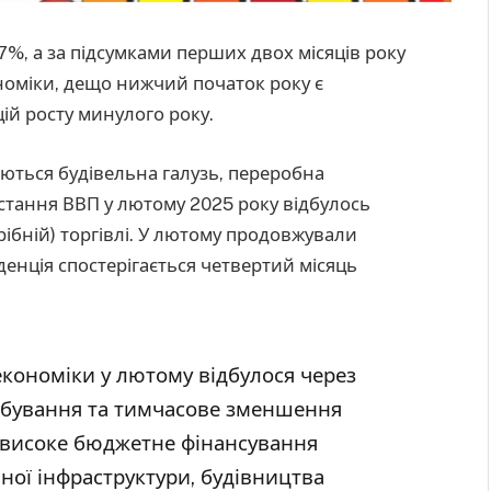
7%, а за підсумками перших двох місяців року
ономіки, дещо нижчий початок року є
ій росту минулого року.
ться будівельна галузь, переробна
остання ВВП у лютому 2025 року відбулось
ібній) торгівлі. У лютому продовжували
енція спостерігається четвертий місяць
економіки у лютому відбулося через
добування та тимчасове зменшення
с високе бюджетне фінансування
ої інфраструктури, будівництва