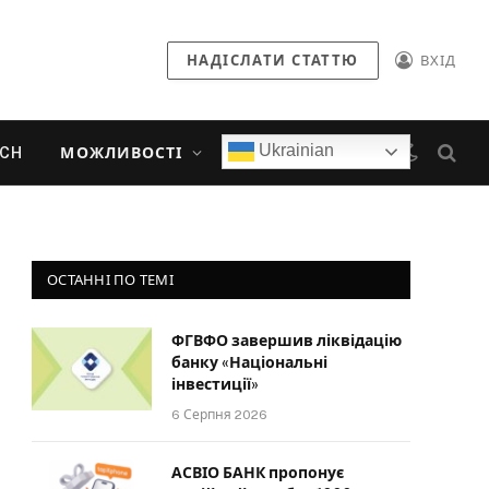
НАДІСЛАТИ СТАТТЮ
ВХІД
Ukrainian
ECH
МОЖЛИВОСТІ
ОСТАННІ ПО ТЕМІ
ФГВФО завершив ліквідацію
банку «Національні
інвестиції»
6 Серпня 2026
АСВІО БАНК пропонує