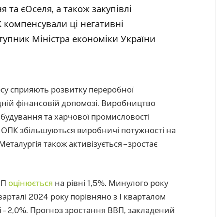
 та єОселя, а також закупівлі
К компенсували ці негативні
тупник Міністра економіки України
есу сприяють розвитку переробної
дній фінансовій допомозі. Виробництво
обудування та харчової промисловості
і ОПК збільшуються виробничі потужності на
талургія також активізується – зростає
ВВП
оцінюється
на рівні 1,5%. Минулого року
варталі 2024 року порівняно з I кварталом
талі – 2,0%. Прогноз зростання ВВП, закладений