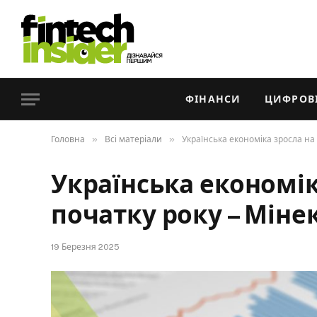
ФІНАНСИ
ЦИФРОВІ
»
»
Головна
Всі матеріали
Українська економіка зросла на 
Українська економіка
початку року – Мін
19 Березня 2025