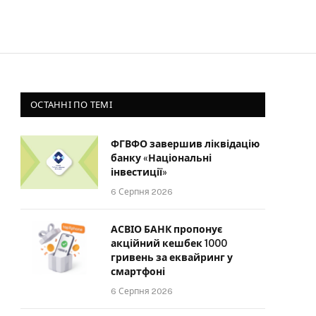
ОСТАННІ ПО ТЕМІ
ФГВФО завершив ліквідацію
банку «Національні
інвестиції»
6 Серпня 2026
АСВІО БАНК пропонує
акційний кешбек 1000
гривень за еквайринг у
смартфоні
6 Серпня 2026