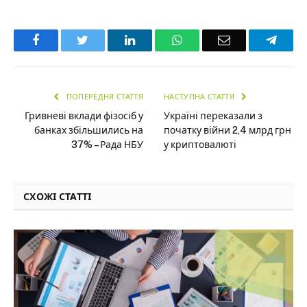
Facebook
Twitter
LinkedIn
WhatsApp
Email
Teleg
ПОПЕРЕДНЯ СТАТТЯ
НАСТУПНА СТАТТЯ
Гривневі вклади фізосіб у
Україні переказали з
банках збільшились на
початку війни 2,4 млрд грн
37% – Рада НБУ
у криптовалюті
СХОЖІ СТАТТІ