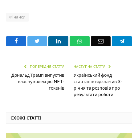
Фінанси
Facebook
Twitter
LinkedIn
WhatsApp
Email
Teleg
ПОПЕРЕДНЯ СТАТТЯ
НАСТУПНА СТАТТЯ
Дональд Трамп випустив
Український фонд
власну колекцію NFT-
стартапів відзначив 3-
токенів
річчя та розповів про
результати роботи
СХОЖІ СТАТТІ