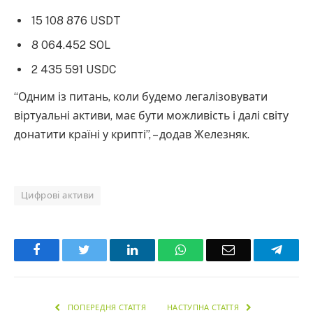
15 108 876 USDT
8 064.452 SOL
2 435 591 USDC
“Одним із питань, коли будемо легалізовувати
віртуальні активи, має бути можливість і далі світу
донатити країні у крипті”, – додав Железняк.
Цифрові активи
Facebook
Twitter
LinkedIn
WhatsApp
Email
Teleg
ПОПЕРЕДНЯ СТАТТЯ
НАСТУПНА СТАТТЯ