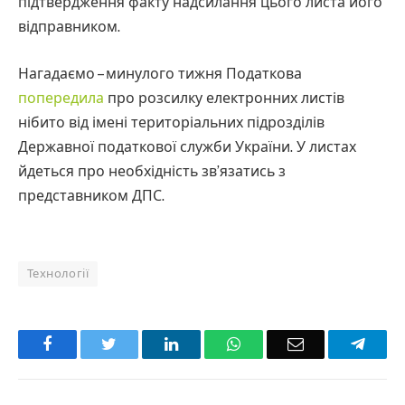
підтвердження факту надсилання цього листа його
відправником.
Нагадаємо – минулого тижня Податкова
попередила
про розсилку електронних листів
нібито від імені територіальних підрозділів
Державної податкової служби України. У листах
йдеться про необхідність зв’язатись з
представником ДПС.
Технології
Facebook
Twitter
LinkedIn
WhatsApp
Email
Teleg