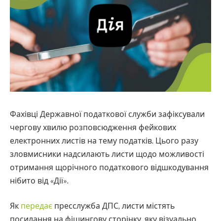
Фахівці Державної податкової служби зафіксували
чергову хвилю розповсюдження фейкових
електронних листів на тему податків. Цього разу
зловмисники надсилають листи щодо можливості
отримання щорічного податкового відшкодування
нібито від «Дії».
Як
передає
пресслужба ДПС, листи містять
посилання на фішингову сторінку, яку візуально