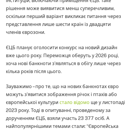
інституцій, включаючи приміщення ЄЦБ. Таке
рішення може виявитися менш суперечливим,
оскільки перший варіант викликає питання через
представлення лише шести країн із двадцяти
членів єврозони.
ЄЦБ планує оголосити конкурс на новий дизайн
вже цього року. Переможця оберуть у 2026 році,
хоча нові банкноти з’являться в обігу лише через
кілька років після цього.
Зауважимо – про те, що на нових банкнотах євро
можуть з’явитися зображення річок і птахів або
європейської культури
стало відомо
ще у листопаді
2023 року. Тоді в опитуванні, проведеному за
дорученням ЄЦБ, взяли участь 23 377 осіб. А
найпопулярнішими темами стали: “Європейська