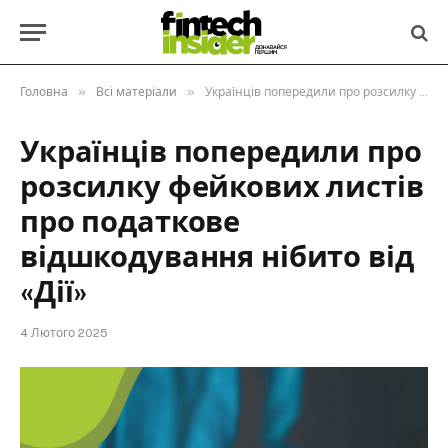
»
»
Головна
Всі матеріали
Українців попередили про розсилку фейкових листів про податкове відшкодування нібито від «Дії»
Українців попередили про
розсилку фейкових листів
про податкове
відшкодування нібито від
«Дії»
4 Лютого 2025