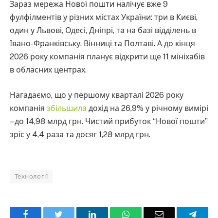
Зараз мережа Нової пошти налічує вже 9
фулфілментів у різних містах України: три в Києві,
один у Львові, Одесі, Дніпрі, та на базі відділень в
Івано-Франківську, Вінниці та Полтаві. А до кінця
2026 року компанія планує відкрити ще 11 мініхабів
в обласних центрах.
Нагадаємо, що у першому кварталі 2026 року
компанія
збільшила
дохід на 26,9% у річному вимірі
– до 14,98 млрд грн. Чистий прибуток “Нової пошти”
зріс у 4,4 раза та досяг 1,28 млрд грн.
Технології
Facebook
Twitter
LinkedIn
WhatsApp
Email
Teleg