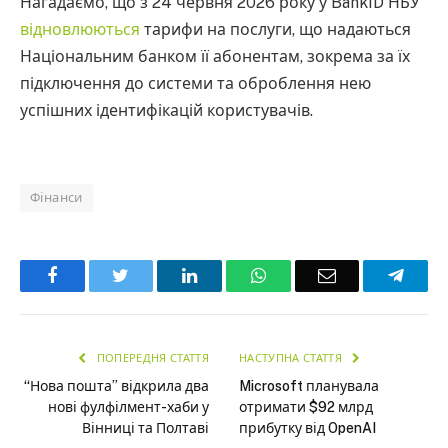
Нагадаємо, що з 24 червня 2026 року у BankID НБУ
відновлюються
тарифи на послуги, що надаються
Національним банком її абонентам, зокрема за їх
підключення до системи та оброблення нею
успішних ідентифікацій користувачів.
Фінанси
Facebook
Twitter
LinkedIn
WhatsApp
Email
Teleg
ПОПЕРЕДНЯ СТАТТЯ
НАСТУПНА СТАТТЯ
“Нова пошта” відкрила два
Microsoft планувала
нові фулфілмент-хаби у
отримати $92 млрд
Вінниці та Полтаві
прибутку від OpenAI