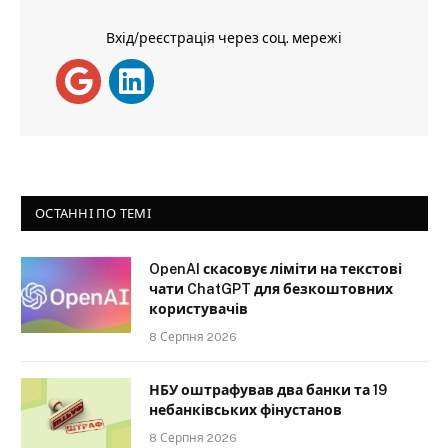
Вхід/реєстрація через соц. мережі
ОСТАННІ ПО ТЕМІ
OpenAI скасовує ліміти на текстові
чати ChatGPT для безкоштовних
користувачів
8 Серпня 2026
НБУ оштрафував два банки та 19
небанківських фінустанов
8 Серпня 2026