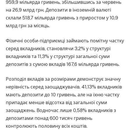
959,9 мільярда гривень, збільшившись за червень
на 26,9 млрд грн. Депозити в іноземній валюті
склали 518,7 мільярда гривень з приростом у 10,9
млрд грн за місяць.
Фізичні особи-підприємці займають помітну частку
серед вкладників, становлячи 3,2% у структурі
вкладників та 11,3% у структурі загальної суми
депозитів з сумою вкладів 167,6 мільярда гривень.
Розподіл вкладів за розмірами демонструє значну
нерівність серед заощаджувачів. 41,13% вкладників
мають депозити до 10 гривень, але на їхню частку
припадає менше відсотка від загальної суми
заощаджень. Водночас лише 0,58% вкладників з
депозитами понад 600 тисяч гривень
контролюють половину всіх коштів.