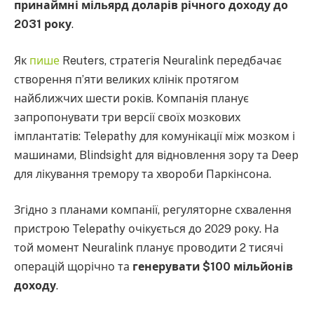
принаймні мільярд доларів річного доходу до
2031 року
.
Як
пише
Reuters, стратегія Neuralink передбачає
створення п’яти великих клінік протягом
найближчих шести років. Компанія планує
запропонувати три версії своїх мозкових
імплантатів: Telepathy для комунікації між мозком і
машинами, Blindsight для відновлення зору та Deep
для лікування тремору та хвороби Паркінсона.
Згідно з планами компанії, регуляторне схвалення
пристрою Telepathy очікується до 2029 року. На
той момент Neuralink планує проводити 2 тисячі
операцій щорічно та
генерувати $100 мільйонів
доходу
.