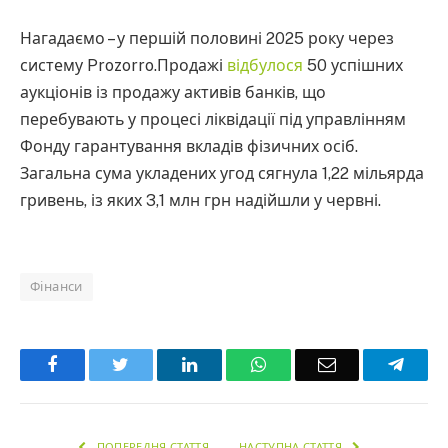
Нагадаємо – у першій половині 2025 року через
систему Prozorro.Продажі
відбулося
50 успішних
аукціонів із продажу активів банків, що
перебувають у процесі ліквідації під управлінням
Фонду гарантування вкладів фізичних осіб.
Загальна сума укладених угод сягнула 1,22 мільярда
гривень, із яких 3,1 млн грн надійшли у червні.
Фінанси
Facebook
Twitter
LinkedIn
WhatsApp
Email
Teleg
ПОПЕРЕДНЯ СТАТТЯ
НАСТУПНА СТАТТЯ