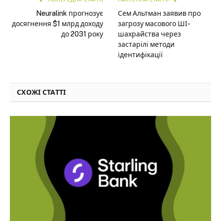
Neuralink прогнозує
Сем Альтман заявив про
досягнення $1 млрд доходу
загрозу масового ШІ-
до 2031 року
шахрайства через
застарілі методи
ідентифікації
СХОЖІ СТАТТІ