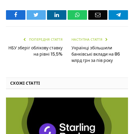
Facebook
Twitter
LinkedIn
WhatsApp
Email
Teleg
ПОПЕРЕДНЯ СТАТТЯ
НАСТУПНА СТАТТЯ
НБУ зберіг облікову ставку
Українці збільшили
на рівні 15,5%
банківські вклади на 86
млрд грн за пів року
СХОЖІ СТАТТІ