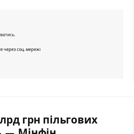
уватись
.
ія через соц. мережі
млрд грн пільгових
ь — Мінфін