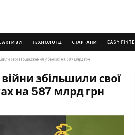
 АКТИВИ
ТЕХНОЛОГІЇ
СТАРТАПИ
EASY FINT
льшили свої заощадження у банках на 587 млрд грн
и війни збільшили свої
ах на 587 млрд грн