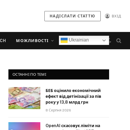
НАДІСЛАТИ СТАТТЮ
ВХІД
Ukrainian
ECH
МОЖЛИВОСТІ
ОСТАННІ ПО ТЕМІ
БЕБ оцінило економічний
ефект від детінізації за пів
року у 13,8 млрд грн
8 Серпня 2026
OpenAI скасовує ліміти на