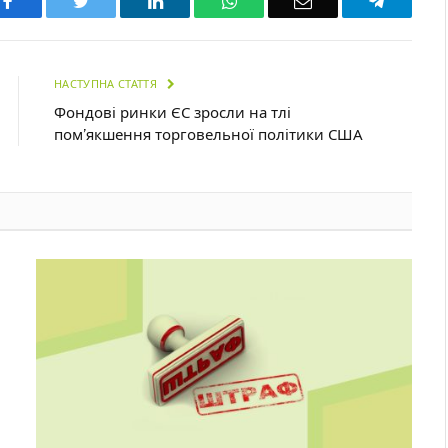
Facebook
Twitter
LinkedIn
WhatsApp
Email
Telegra
НАСТУПНА СТАТТЯ
Фондові ринки ЄС зросли на тлі
пом’якшення торговельної політики США