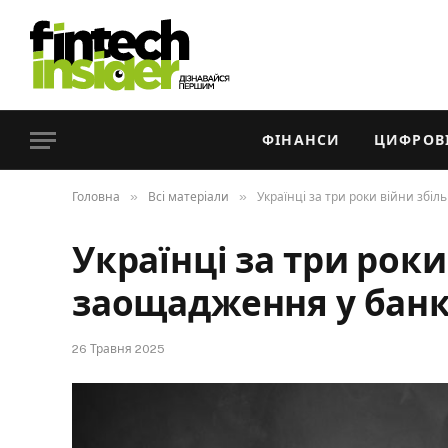
ФІНАНСИ
ЦИФРОВІ
»
»
Головна
Всі матеріали
Українці за три роки війни збі
Українці за три рок
заощадження у банк
26 Травня 2025