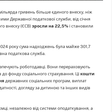
 мільярда гривень більше єдиного внеску, ніж
ними Державної податкової служби, від січня
го внеску (ЄСВ)
зросли на 22,5%
і становили
в 2024 року сума надходжень була майже 301,7
на податкова служба.
езпечують роботодавці. Вони перераховують
ів до фонду соціального страхування. Ці
кошти
ня
державних соціальних програм, виплат
атності, догляду за дитиною та інших видів
ємці, незалежно від системи оподаткування, а