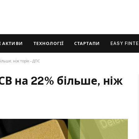
 АКТИВИ
ТЕХНОЛОГІЇ
СТАРТАПИ
EASY FINT
льше, ніж торік – ДПС
СВ на 22% більше, ніж