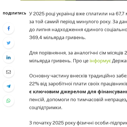
У 2025 році українці вже сплатили на 67,7
ПОДІЛИТИСЬ
за той самий період минулого року. За да
до липня надходження єдиного соціально
369,4 мільярда гривень.
Для порівняння, за аналогічні сім місяці
мільярда гривень. Про це
інформує
Держав
Основну частину внесків традиційно заб
22% від заробітної плати своїх працівник
є ключовим джерелом для фінансуван
пенсій, допомоги по тимчасовій непрацезд
соцпідтримки.
З початку 2025 року фізичні особи-підпри