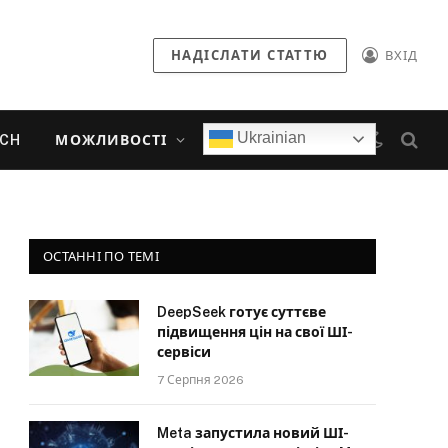
НАДІСЛАТИ СТАТТЮ
ВХІД
Ukrainian
ECH
МОЖЛИВОСТІ
ОСТАННІ ПО ТЕМІ
DeepSeek готує суттєве
підвищення цін на свої ШІ-
сервіси
7 Серпня 2026
Meta запустила новий ШІ-