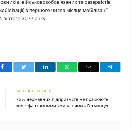
вників, військовозобов’язаних та резервістів
обілізації) з першого числа місяця мобілізації
4 лютого 2022 року.
Facebook
Twitter
LinkedIn
WhatsApp
Email
Telegra
НАСТУПНА СТАТТЯ
72% державних підприємств не працюють
або є фантомними компаніями – Гетманцев