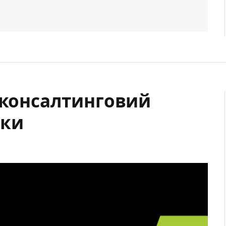
й консалтинговий
еки