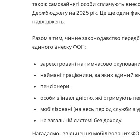
також самозайняті особи сплачують внесо
Держбюджету на 2025 рік. Це ще один фак
надходжень.
Разом з тим, чинне законодавство передба
єдиного внеску ФОП:
зареєстровані на тимчасово окуповани
наймані працівники, за яких єдиний в
пенсіонери;
особи з інвалідністю, які отримують п
мобілізовані (на весь період служби з
на загальній системі без доходу.
Нагадаємо – звільнення мобілізованих Ф