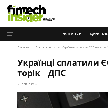
ФІНАНСИ
ЦИФРОВІ
»
»
Головна
Всі матеріали
Українці сплатили ЄСВ на 22% бі
Українці сплатили Є
торік – ДПС
7 Серпня 2025