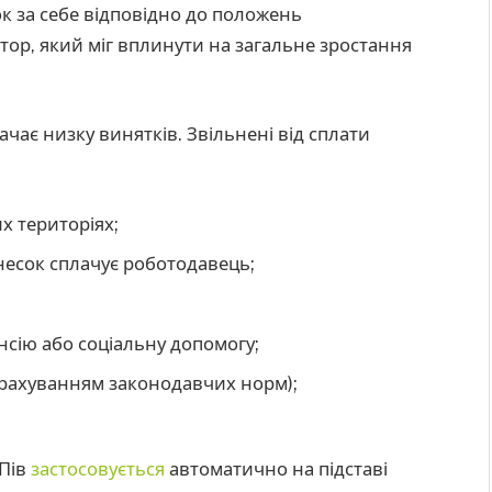
к за себе відповідно до положень
тор, який міг вплинути на загальне зростання
чає низку винятків. Звільнені від сплати
х територіях;
несок сплачує роботодавець;
енсію або соціальну допомогу;
 урахуванням законодавчих норм);
ОПів
застосовується
автоматично на підставі