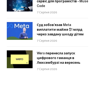
сервіс для програмістів – Muse
Code
7 Серпня 2026
Суд зобов’язав Meta
виплатити майже $1 млрд
через завдану шкоду дітям
7 Серпня 2026
Wero перенесла запуск
цифрового гаманця в
Люксембурзі на вересень
7 Серпня 2026