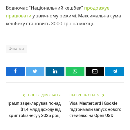
Водночас “Національний кешбек”
продовжує
працювати
у звичному режимі. Максимальна сума
кешбеку становить 3000 грн на місяць.
Фінанси
Facebook
Twitter
LinkedIn
WhatsApp
Email
Teleg
ПОПЕРЕДНЯ СТАТТЯ
НАСТУПНА СТАТТЯ
Трамп задекларував понад
Visa, Mastercard і Google
$1,4 млрд доходу від
підтримали запуск нового
криптобізнесу у 2025 році
стейблкоїна Open USD