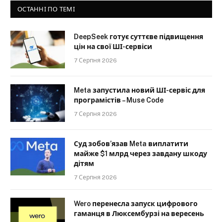
ОСТАННІ ПО ТЕМІ
DeepSeek готує суттєве підвищення
цін на свої ШІ-сервіси
7 Серпня 2026
Meta запустила новий ШІ-сервіс для
програмістів – Muse Code
7 Серпня 2026
Суд зобов’язав Meta виплатити
майже $1 млрд через завдану шкоду
дітям
7 Серпня 2026
Wero перенесла запуск цифрового
гаманця в Люксембурзі на вересень