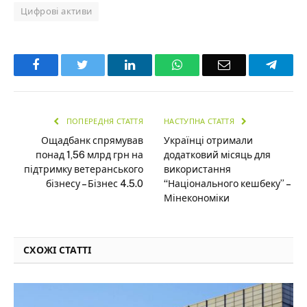
Цифрові активи
Facebook
Twitter
LinkedIn
WhatsApp
Email
Teleg
ПОПЕРЕДНЯ СТАТТЯ
НАСТУПНА СТАТТЯ
Ощадбанк спрямував
Українці отримали
понад 1,56 млрд грн на
додатковий місяць для
підтримку ветеранського
використання
бізнесу – Бізнес 4.5.0
“Національного кешбеку” –
Мінекономіки
СХОЖІ СТАТТІ