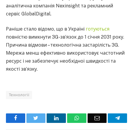
аналітична компанія Nexinsight та рекламний
сервіс GlobalDigital.
Раніше стало відомо, що в Україні
готуються
повністю вимкнути 3G-зв’язок до 1 січня 2031 року.
Причина відмови – технологічна застарілість 3G.
Мережа менш ефективно використовує частотний
ресурс і не забезпечує необхідної швидкості та
якості зв’язку.
Технології
Facebook
Twitter
LinkedIn
WhatsApp
Email
Teleg