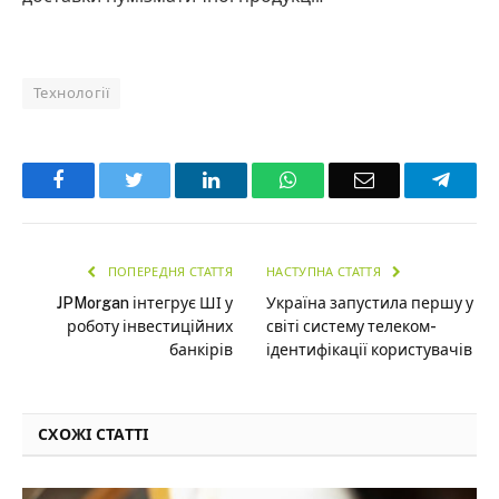
Технології
Facebook
Twitter
LinkedIn
WhatsApp
Email
Teleg
ПОПЕРЕДНЯ СТАТТЯ
НАСТУПНА СТАТТЯ
JPMorgan інтегрує ШІ у
Україна запустила першу у
роботу інвестиційних
світі систему телеком-
банкірів
ідентифікації користувачів
СХОЖІ СТАТТІ