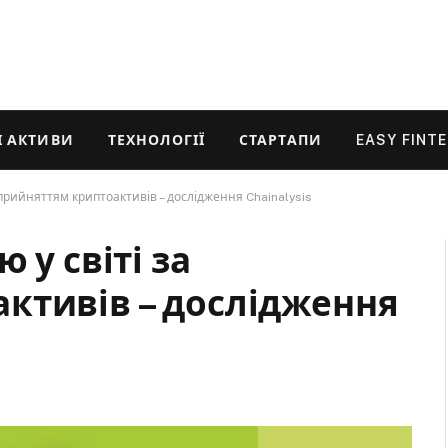
 АКТИВИ
ТЕХНОЛОГІЇ
СТАРТАПИ
EASY FINT
 прийняттям криптоактивів – дослідження Chainalysis
 у світі за
ктивів – дослідження