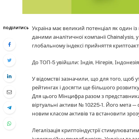
Україна має великий потенціал як один із 
ПОДІЛИТИСЬ
даними аналітичної компанії Chainalysis, 
глобальному індексі прийняття криптоакт
До ТОП-5 увійшли: Індія, Нігерія, Індонезія
У відомстві зазначили, що для того, щоб 
рейтингах і досягти ще більшого розвитку
Для цього Мінцифра разом з представника
віртуальні активи № 10225-1. Його мета —
новим класом активів та встановити зрозу
Легалізація криптоіндустрії стимулювати
інвестиційну привабливість України та зал