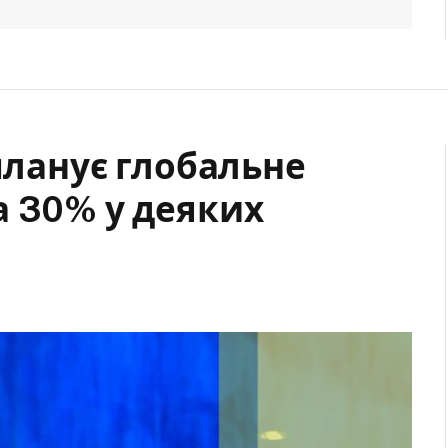
 планує глобальне
а 30% у деяких