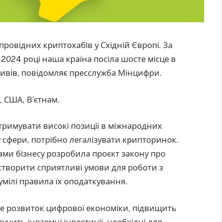
провідних криптохабів у Східній Європі. За
у 2024 році наша країна посіла шосте місце в
ивів, повідомляє пресслужба Мінцифри.
, США, В’єтнам.
утримувати високі позиції в міжнародних
 сфери, потрібно легалізувати крипторинок.
ми бізнесу розробила проєкт закону про
 створити сприятливі умови для роботи з
мілі правила їх оподаткування.
ме розвиток цифрової економіки, підвищить
учить іноземні інвестиції, необхідні для