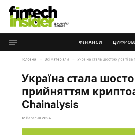
ФІНАНСИ
ЦИФРОВІ
»
»
Головна
Всі матеріали
Україна стала шостою у світі за
Україна стала шостою
прийняттям криптоа
Chainalysis
12 Вересня 2024