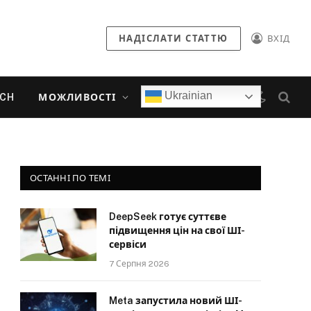
НАДІСЛАТИ СТАТТЮ
ВХІД
Ukrainian
ECH
МОЖЛИВОСТІ
ОСТАННІ ПО ТЕМІ
DeepSeek готує суттєве
підвищення цін на свої ШІ-
сервіси
7 Серпня 2026
Meta запустила новий ШІ-