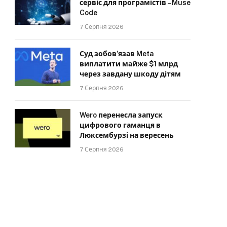
сервіс для програмістів – Muse
Code
7 Серпня 2026
Суд зобов’язав Meta
виплатити майже $1 млрд
через завдану шкоду дітям
7 Серпня 2026
Wero перенесла запуск
цифрового гаманця в
Люксембурзі на вересень
7 Серпня 2026