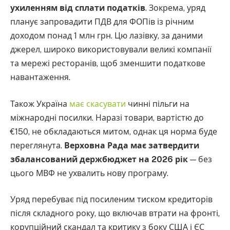
ухиленням від сплати податків
. Зокрема, уряд
планує запровадити ПДВ для ФОПів із річним
доходом понад 1 млн грн. Цю лазівку, за даними
джерел, широко використовували великі компанії
та мережі ресторанів, щоб зменшити податкове
навантаження.
Також Україна
має скасувати
чинні пільги на
міжнародні посилки. Наразі товари, вартістю до
€150, не обкладаються митом, однак ця норма буде
переглянута.
Верховна Рада має затвердити
збалансований держбюджет на 2026 рік
— без
цього МВФ не ухвалить нову програму.
Уряд перебуває під посиленим тиском кредиторів
після складного року, що включав втрати на фронті,
корупційний скандал та критику з боку США і ЄС