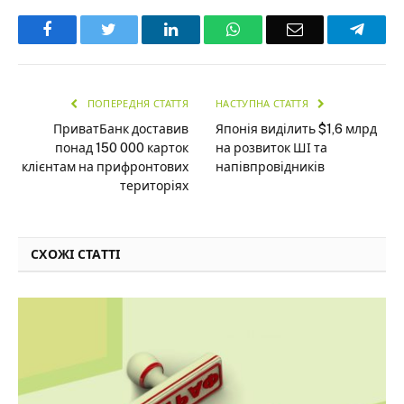
Facebook
Twitter
LinkedIn
WhatsApp
Email
Teleg
ПОПЕРЕДНЯ СТАТТЯ
НАСТУПНА СТАТТЯ
ПриватБанк доставив
Японія виділить $1,6 млрд
понад 150 000 карток
на розвиток ШІ та
клієнтам на прифронтових
напівпровідників
територіях
СХОЖІ СТАТТІ