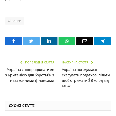
Фінанси
Facebook
Twitter
LinkedIn
WhatsApp
Email
Teleg
ПОПЕРЕДНЯ СТАТТЯ
НАСТУПНА СТАТТЯ
Україна співпрацюватиме
Україна погодилася
з Британією для боротьби з
скасувати податкові пільги,
незаконними фінансами
щоб отримати $8 млрд від
МВФ
СХОЖІ СТАТТІ