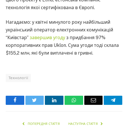
технологія якої сертифікована в Європі.
Нагадаємо: у квітні минулого року найбільший
український оператор електронних комунікацій
“Київстар”
завершив угоду
з придбання 97%
корпоративних прав Uklon. Сума угоди тоді склала
$155,2 млн, які були виплачені в гривні.
Технології
Facebook
Twitter
LinkedIn
WhatsApp
Email
Teleg
ПОПЕРЕДНЯ СТАТТЯ
НАСТУПНА СТАТТЯ