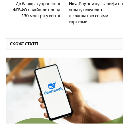
До банків в управлінні
NovaPay знижує тарифи на
ФГВФО надійшло понад
оплату покупок з
130 млн грн у квітні
післяплатою своїми
картками
СХОЖІ СТАТТІ