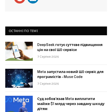
ОСТАННІ ПО ТЕМІ
DeepSeek готує суттєве підвищення
цін на свої ШІ-сервіси
7 Серпня 2026
Meta запустила новий ШІ-сервіс для
програмістів – Muse Code
7 Серпня 2026
Суд зобов’язав Meta виплатити
майже $1 млрд через завдану шкоду
дітям