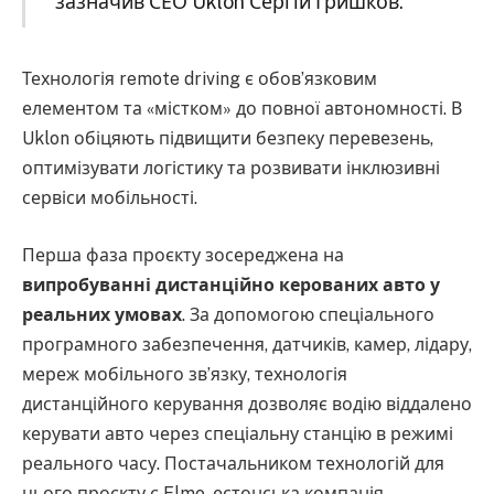
зазначив СЕО Uklon Сергій Гришков.
Технологія remote driving є обовʼязковим
елементом та «містком» до повної автономності. В
Uklon обіцяють підвищити безпеку перевезень,
оптимізувати логістику та розвивати інклюзивні
сервіси мобільності.
Перша фаза проєкту зосереджена на
випробуванні дистанційно керованих авто у
реальних умовах
. За допомогою спеціального
програмного забезпечення, датчиків, камер, лідару,
мереж мобільного зв’язку, технологія
дистанційного керування дозволяє водію віддалено
керувати авто через спеціальну станцію в режимі
реального часу. Постачальником технологій для
цього проєкту є Elmo, естонська компанія,