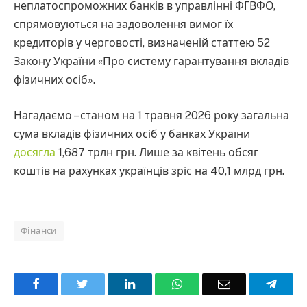
неплатоспроможних банків в управлінні ФГВФО,
спрямовуються на задоволення вимог їх
кредиторів у черговості, визначеній статтею 52
Закону України «Про систему гарантування вкладів
фізичних осіб».
Нагадаємо – станом на 1 травня 2026 року загальна
сума вкладів фізичних осіб у банках України
досягла
1,687 трлн грн. Лише за квітень обсяг
коштів на рахунках українців зріс на 40,1 млрд грн.
Фінанси
Facebook
Twitter
LinkedIn
WhatsApp
Email
Teleg