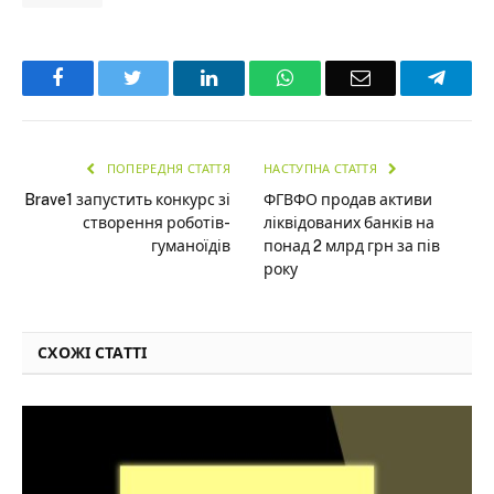
Facebook
Twitter
LinkedIn
WhatsApp
Email
Teleg
ПОПЕРЕДНЯ СТАТТЯ
НАСТУПНА СТАТТЯ
Brave1 запустить конкурс зі
ФГВФО продав активи
створення роботів-
ліквідованих банків на
гуманоїдів
понад 2 млрд грн за пів
року
СХОЖІ СТАТТІ