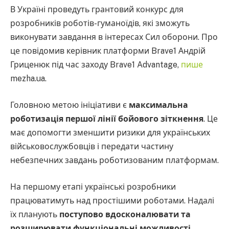
В Україні проведуть грантовий конкурс для
розробників роботів-гуманоїдів, які зможуть
виконувати завдання в інтересах Сил оборони. Про
це повідомив керівник платформи Brave1 Андрій
Гриценюк під час заходу Brave1 Advantage,
пише
mezha.ua.
Головною метою ініціативи є
максимальна
роботизація першої лінії бойового зіткнення
. Це
має допомогти зменшити ризики для українських
військовослужбовців і передати частину
небезпечних завдань роботизованим платформам.
На першому етапі українські розробники
працюватимуть над простішими роботами. Надалі
їх планують
поступово вдосконалювати та
розширювати функціональні можливості
.