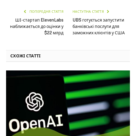
ПОПЕРЕДНЯ СТАТТЯ
НАСТУПНА СТАТТЯ
ШІ-стартап ElevenLabs
UBS готується запустити
наближається до оцінки у
банківські послуги для
$22 млрд
заможних клієнтів у США
СХОЖІ СТАТТІ