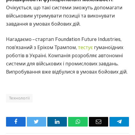
Очікується, що такі системи зможуть допомагати
військовим утримувати позиції та виконувати
завдання в умовах бойових дій.
Нагадаємо – стартап Foundation Future Industries,
пов’язаний з Еріком Трампом,
тестує
гуманоїдних
роботів в Україні. Компанія розробляє автономні
системи для військових і промислових завдань.
Випробування вже відбулися в умовах бойових дій.
Технології
Facebook
Twitter
LinkedIn
WhatsApp
Email
Teleg