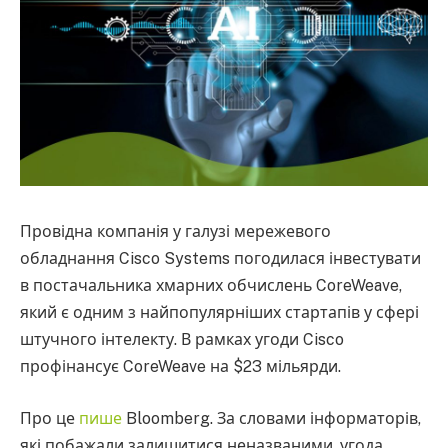
Провідна компанія у галузі мережевого
обладнання Cisco Systems погодилася інвестувати
в постачальника хмарних обчислень CoreWeave,
який є одним з найпопулярніших стартапів у сфері
штучного інтелекту. В рамках угоди Cisco
профінансує CoreWeave на $23 мільярди.
Про це
пише
Bloomberg. За словами інформаторів,
які побажали залишитися неназваними, угода