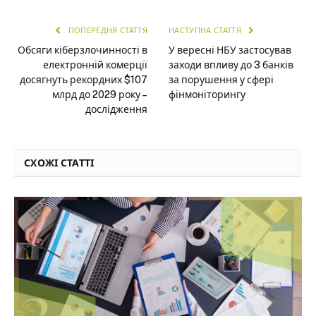
ПОПЕРЕДНЯ СТАТТЯ
НАСТУПНА СТАТТЯ
Обсяги кіберзлочинності в
У вересні НБУ застосував
електронній комерції
заходи впливу до 3 банків
досягнуть рекордних $107
за порушення у сфері
млрд до 2029 року –
фінмоніторингу
дослідження
СХОЖІ СТАТТІ