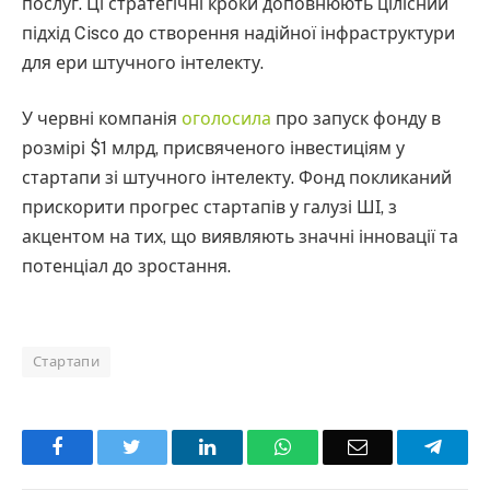
послуг. Ці стратегічні кроки доповнюють цілісний
підхід Cisco до створення надійної інфраструктури
для ери штучного інтелекту.
У червні компанія
оголосила
про запуск фонду в
розмірі $1 млрд, присвяченого інвестиціям у
стартапи зі штучного інтелекту. Фонд покликаний
прискорити прогрес стартапів у галузі ШІ, з
акцентом на тих, що виявляють значні інновації та
потенціал до зростання.
Стартапи
Facebook
Twitter
LinkedIn
WhatsApp
Email
Teleg