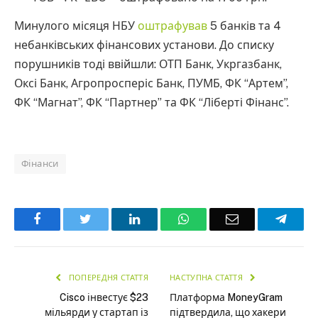
Минулого місяця НБУ
оштрафував
5 банків та 4
небанківських фінансових установи. До списку
порушників тоді ввійшли: ОТП Банк, Укргазбанк,
Оксі Банк, Агропросперіс Банк, ПУМБ, ФК “Артем”,
ФК “Магнат”, ФК “Партнер” та ФК “Ліберті Фінанс”.
Фінанси
Facebook
Twitter
LinkedIn
WhatsApp
Email
Teleg
ПОПЕРЕДНЯ СТАТТЯ
НАСТУПНА СТАТТЯ
Cisco інвестує $23
Платформа MoneyGram
мільярди у стартап із
підтвердила, що хакери