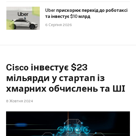
Uber прискорює перехід до роботаксі
та інвестує $10 млрд
6 Серпня 2026
Cisco інвестує $23
мільярди у стартап із
хмарних обчислень та ШІ
8 Жовтня 2024