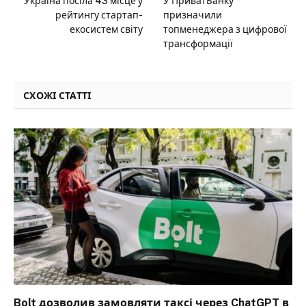
Україна посіла 43 місце у
У ПриватБанку
рейтингу стартап-
призначили
екосистем світу
топменеджера з цифрової
трансформації
СХОЖІ СТАТТІ
Bolt дозволив замовляти таксі через ChatGPT в