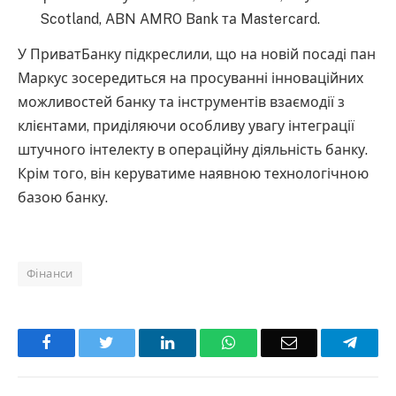
Scotland, ABN AMRO Bank та Mastercard.
У ПриватБанку підкреслили, що на новій посаді пан
Маркус зосередиться на просуванні інноваційних
можливостей банку та інструментів взаємодії з
клієнтами, приділяючи особливу увагу інтеграції
штучного інтелекту в операційну діяльність банку.
Крім того, він керуватиме наявною технологічною
базою банку.
Фінанси
Facebook
Twitter
LinkedIn
WhatsApp
Email
Teleg