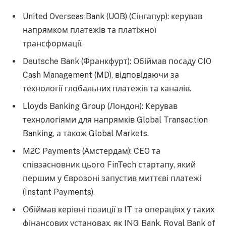
United Overseas Bank (UOB) (Сінгапур): керував
напрямком платежів та платіжної
трансформації.
Deutsche Bank (Франкфурт): Обіймав посаду CIO
Cash Management (MD), відповідаючи за
технології глобальних платежів та каналів.
Lloyds Banking Group (Лондон): Керував
технологіями для напрямків Global Transaction
Banking, а також Global Markets.
M2C Payments (Амстердам): CEO та
співзасновник цього FinTech стартапу, який
першим у Єврозоні запустив миттєві платежі
(Instant Payments).
Обіймав керівні позиції в IT та операціях у таких
фінансових установах, як ING Bank, Royal Bank of