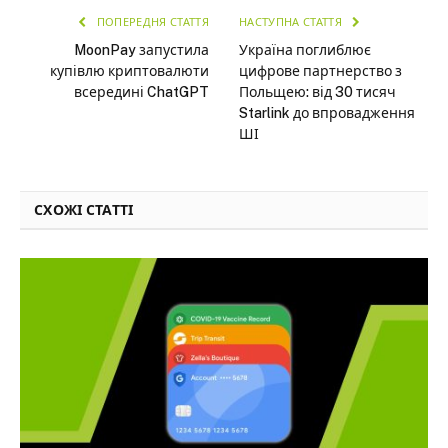
ПОПЕРЕДНЯ СТАТТЯ
НАСТУПНА СТАТТЯ
MoonPay запустила
Україна поглиблює
купівлю криптовалюти
цифрове партнерство з
всередині ChatGPT
Польщею: від 30 тисяч
Starlink до впровадження
ШІ
СХОЖІ СТАТТІ