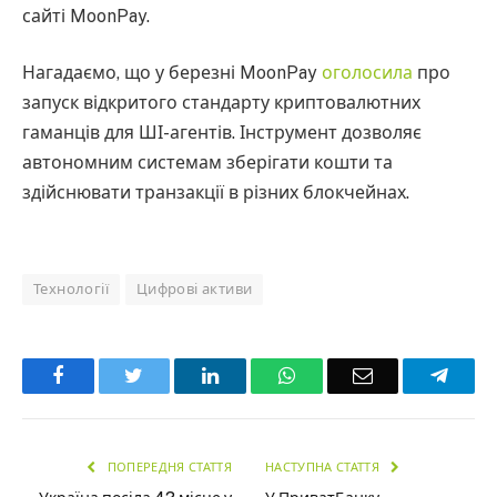
сайті MoonPay.
Нагадаємо, що у березні MoonPay
оголосила
про
запуск відкритого стандарту криптовалютних
гаманців для ШІ-агентів. Інструмент дозволяє
автономним системам зберігати кошти та
здійснювати транзакції в різних блокчейнах.
Технології
Цифрові активи
Facebook
Twitter
LinkedIn
WhatsApp
Email
Teleg
ПОПЕРЕДНЯ СТАТТЯ
НАСТУПНА СТАТТЯ