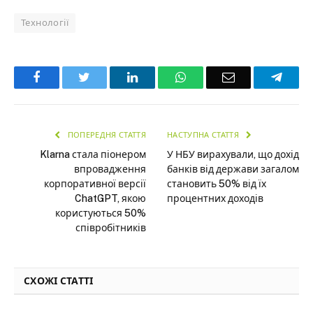
Технології
Facebook
Twitter
LinkedIn
WhatsApp
Email
Teleg
ПОПЕРЕДНЯ СТАТТЯ
НАСТУПНА СТАТТЯ
Klarna стала піонером
У НБУ вирахували, що дохід
впровадження
банків від держави загалом
корпоративної версії
становить 50% від їх
ChatGPT, якою
процентних доходів
користуються 50%
співробітників
СХОЖІ СТАТТІ