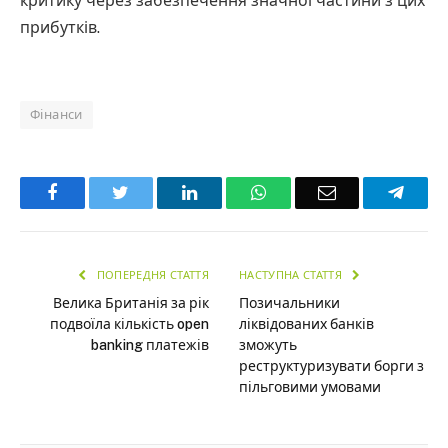
критику через забезпечення значної частини з цих
прибутків.
Фінанси
Facebook
Twitter
LinkedIn
WhatsApp
Email
Teleg
ПОПЕРЕДНЯ СТАТТЯ
НАСТУПНА СТАТТЯ
Велика Британія за рік
Позичальники
подвоїла кількість open
ліквідованих банків
banking платежів
зможуть
реструктуризувати борги з
пільговими умовами