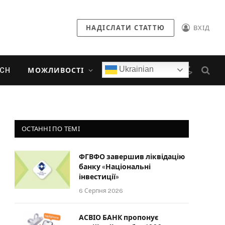
НАДІСЛАТИ СТАТТЮ
ВХІД
Ukrainian
ECH
МОЖЛИВОСТІ
ОСТАННІ ПО ТЕМІ
ФГВФО завершив ліквідацію
банку «Національні
інвестиції»
6 Серпня 2026
АСВІО БАНК пропонує