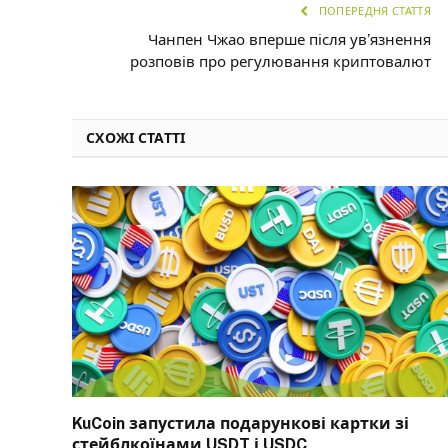
ПОПЕРЕДНЯ СТАТТЯ
Чанпен Чжао вперше після ув’язнення
розповів про регулювання криптовалют
СХОЖІ СТАТТІ
KuCoin запустила подарункові картки зі
стейблкоїнами USDT і USDC