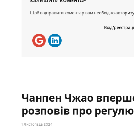
ЗАЛИШИТИ КОМЕНТАР
Щоб відправити коментар вам необхідно
авториз
Вхід/реєстрац
Чанпен Чжао вперше
розповів про регул
1 Листопада 2024