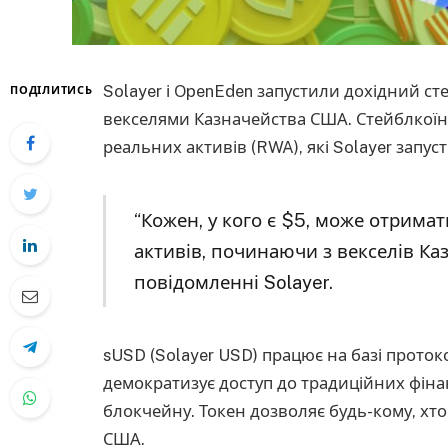
Solayer і OpenEden запустили дохідний ст
ПОДІЛИТИСЬ
векселями Казначейства США. Стейблкоїн
реальних активів (RWA), які Solayer запуст
“Кожен, у кого є $5, може отрима
активів, починаючи з векселів Каз
повідомленні Solayer.
sUSD (Solayer USD) працює на базі протоко
демократизує доступ до традиційних фіна
блокчейну. Токен дозволяє будь-кому, хто 
США.