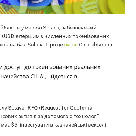
ейблкоїн у мережі Solana, забезпечений
 sUSD є першим з численних токенізованих
ить на базі Solana. Про це
пише
Cointelegraph.
ти доступ до токенізованих реальних
начейства США”, – йдеться в
лу Solayer RFQ (Request for Quote) та
нсових активів за допомогою технології
має $5, інвестувати в казначейські векселі