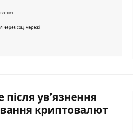
уватись
.
ія через соц. мережі
 після ув’язнення
ювання криптовалют