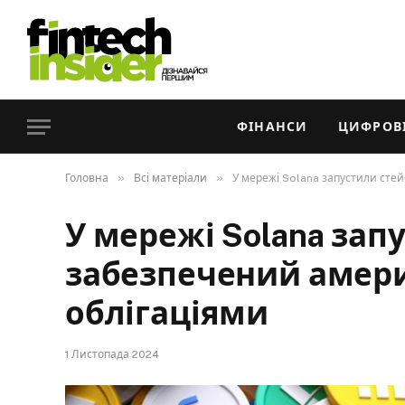
ФІНАНСИ
ЦИФРОВІ
»
»
Головна
Всі матеріали
У мережі Solana запустили сте
У мережі Solana зап
забезпечений амер
облігаціями
1 Листопада 2024