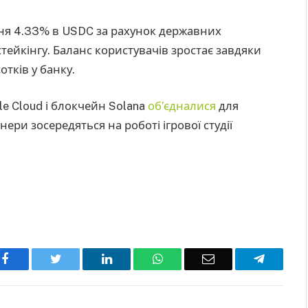
ня 4.33% в USDC за рахунок державних
стейкінгу. Баланс користувачів зростає завдяки
отків у банку.
le Cloud і блокчейн Solana
об’єдналися
для
ери зосередяться на роботі ігрової студії
Facebook
Twitter
LinkedIn
WhatsApp
Email
Telegra