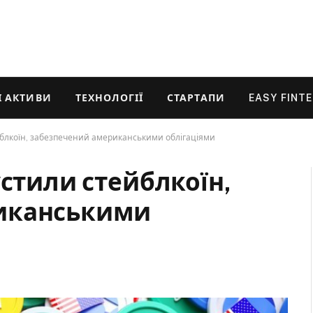
 АКТИВИ
ТЕХНОЛОГІЇ
СТАРТАПИ
EASY FINT
йблкоїн, забезпечений американськими облігаціями
устили стейблкоїн,
иканськими