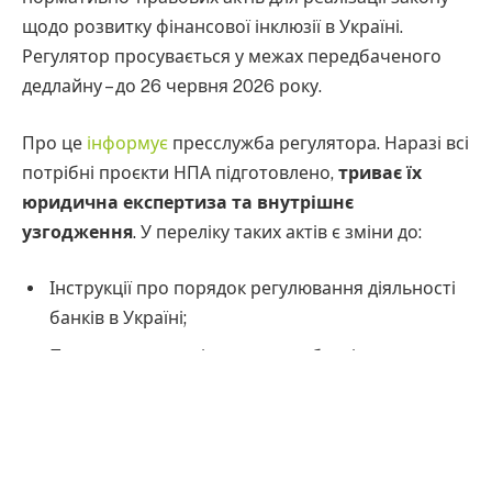
щодо розвитку фінансової інклюзії в Україні.
Регулятор просувається у межах передбаченого
дедлайну – до 26 червня 2026 року.
Про це
інформує
пресслужба регулятора. Наразі всі
потрібні проєкти НПА підготовлено,
триває їх
юридична експертиза та внутрішнє
узгодження
. У переліку таких актів є зміни до:
Інструкції про порядок регулювання діяльності
банків в Україні;
Положення про ліцензування банків;
Положення про організацію системи
управління ризиками в банках України та
банківських групах;