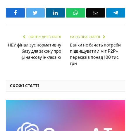
Facebook
Twitter
LinkedIn
WhatsApp
Email
Teleg
ПОПЕРЕДНЯ СТАТТЯ
НАСТУПНА СТАТТЯ
НБУ фіналізує нормативну
Банки не бачать потреби
базу для закону про
підвищувати ліміт P2P–
фінансову інклюзію
переказів понад 100 тис.
грн
СХОЖІ СТАТТІ