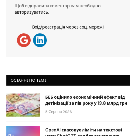
Щоб відправити коментар вам необхідно
авторизуватись
.
Вхід/реєстрація через соц. мережі
ОСТАННІ ПО ТЕМІ
БЕБ оцінило економічний ефект від
детінізації за пів року у 13,8 млрд грн
8 Серпня 2026
OpenAI скасовує ліміти на текстові
чати ChatGPT для безкоштовних