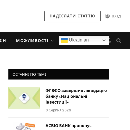
НАДІСЛАТИ СТАТТЮ
ВХІД
Ukrainian
ECH
МОЖЛИВОСТІ
ОСТАННІ ПО ТЕМІ
ФГВФО завершив ліквідацію
банку «Національні
інвестиції»
6 Серпня 2026
АСВІО БАНК пропонує