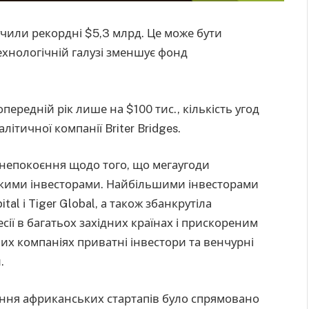
чили рекордні $5,3 млрд. Це може бути
хнологічній галузі зменшує фонд
передній рік лише на $100 тис., кількість угод
літичної компанії Briter Bridges.
занепокоєння щодо того, що мегаугоди
кими інвесторами. Найбільшими інвесторами
tal і Tiger Global, а також збанкрутіла
ії в багатьох західних країнах і прискореним
их компаніях приватні інвестори та венчурні
.
ння африканських стартапів було спрямовано