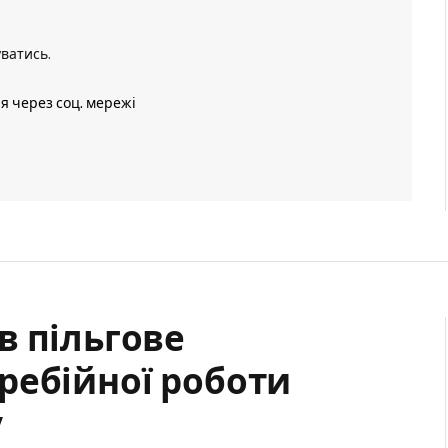
уватись
.
ія через соц. мережі
в пільгове
ребійної роботи
у