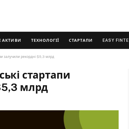
 АКТИВИ
ТЕХНОЛОГІЇ
СТАРТАПИ
EASY FINT
пи залучили рекордні $5,3 млрд
ські стартапи
$5,3 млрд