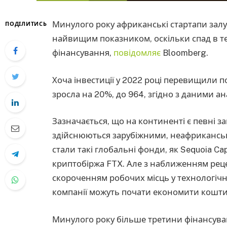
Минулого року африканські стартапи залу
ПОДІЛИТИСЬ
найвищим показником, оскільки спад в те
фінансування,
повідомляє
Bloomberg.
Хоча інвестиції у 2022 році перевищили по
зросла на 20%, до 964, згідно з даними ана
Зазначається, що на континенті є певні 
здійснюються зарубіжними, неафрикансь
стали такі глобальні фонди, як Sequoia Capi
криптобіржа FTX. Але з наближенням рецес
скороченням робочих місць у технологічн
компанії можуть почати економити кошти
Минулого року більше третини фінансува