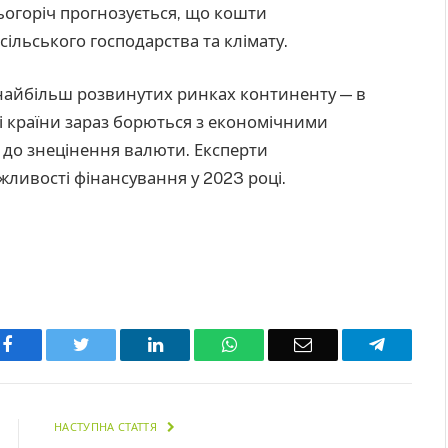
Цьогоріч прогнозується, що кошти
 сільського господарства та клімату.
 найбільш розвинутих ринках континенту — в
. Ці країни зараз борються з економічними
 до знецінення валюти. Експерти
ливості фінансування у 2023 році.
Facebook
Twitter
LinkedIn
WhatsApp
Email
Telegra
НАСТУПНА СТАТТЯ