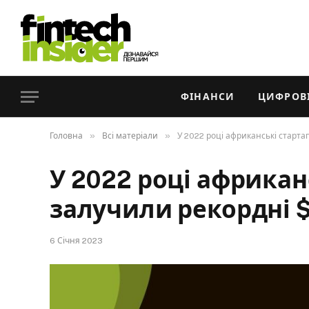
ФІНАНСИ
ЦИФРОВІ
»
»
Головна
Всі матеріали
У 2022 році африканські старта
У 2022 році африкан
залучили рекордні 
6 Січня 2023