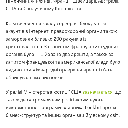
Німеччині, Фінляндії, Франції, Швейцарії, Австралії,
США та Сполученому Королівстві.
Крім виведення з ладу серверів і блокування
акаунтів в інтернеті правоохоронні органи також
заморозили близько 200 рахунків із
криптовалютою. За запитом французьких судових
органів було ініційовано два арешти, а також за
запитом французької та американської влади було
видано три міжнародні ордери на арешт і п’ять
обвинувальних висновків.
У релізі Міністерства юстиції США
зазначається
, що
також двом громадянам росії інкримінують
використання програми-здирника Lockbit проти
бізнес-структур та інших організацій у всьому світі.