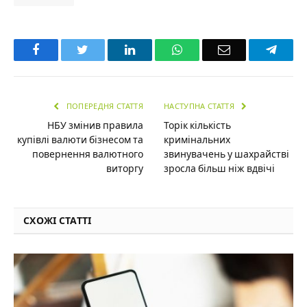
Facebook
Twitter
LinkedIn
WhatsApp
Email
Teleg
ПОПЕРЕДНЯ СТАТТЯ
НАСТУПНА СТАТТЯ
НБУ змінив правила
Торік кількість
купівлі валюти бізнесом та
кримінальних
повернення валютного
звинувачень у шахрайстві
виторгу
зросла більш ніж вдвічі
СХОЖІ СТАТТІ