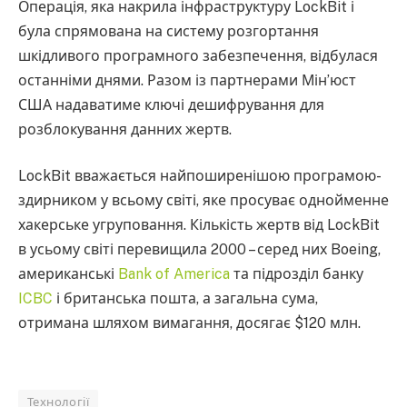
Операція, яка накрила інфраструктуру LockBit і
була спрямована на систему розгортання
шкідливого програмного забезпечення, відбулася
останніми днями. Разом із партнерами Мін’юст
США надаватиме ключі дешифрування для
розблокування данних жертв.
LockBit вважається найпоширенішою програмою-
здирником у всьому світі, яке просуває однойменне
хакерське угруповання. Кількість жертв від LockBit
в усьому світі перевищила 2000 – серед них Boeing,
американські
Bank of America
та підрозділ банку
ICBC
і британська пошта, а загальна сума,
отримана шляхом вимагання, досягає $120 млн.
Технології