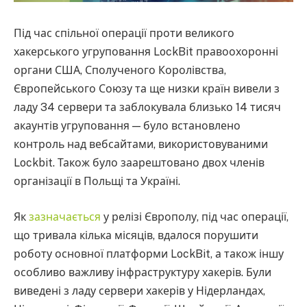
Під час спільної операції проти великого
хакерського угруповання LockBit правоохоронні
органи США, Сполученого Королівства,
Європейського Союзу та ще низки країн вивели з
ладу 34 сервери та заблокувала близько 14 тисяч
акаунтів угруповання — було встановлено
контроль над вебсайтами, використовуваними
Lockbit. Також було заарештовано двох членів
організації в Польщі та Україні.
Як
зазначається
у релізі Європолу, під час операції,
що тривала кілька місяців, вдалося порушити
роботу основної платформи LockBit, а також іншу
особливо важливу інфраструктуру хакерів. Були
виведені з ладу сервери хакерів у Нідерландах,