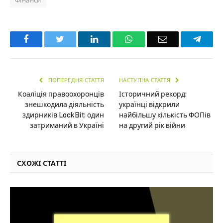
Фінанси
Facebook
Twitter
LinkedIn
WhatsApp
Email
Teleg
ПОПЕРЕДНЯ СТАТТЯ
НАСТУПНА СТАТТЯ
Коаліція правоохоронців
Історичний рекорд:
знешкодила діяльність
українці відкрили
здирників LockBit: один
найбільшу кількість ФОПів
затриманий в Україні
на другий рік війни
СХОЖІ СТАТТІ