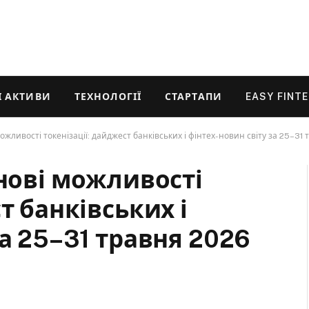
 АКТИВИ
ТЕХНОЛОГІЇ
СТАРТАПИ
EASY FINT
ожливості токенізації: дайджест банківських і фінтех-новин світу за 25–31
 нові можливості
т банківських і
за 25–31 травня 2026