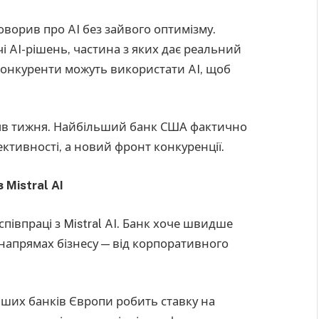
оворив про AI без зайвого оптимізму.
і AI-рішень, частина з яких дає реальний
 конкуренти можуть використати AI, щоб
аяв тижня. Найбільший банк США фактично
ективності, а новий фронт конкуренції.
 Mistral AI
півпраці з Mistral AI. Банк хоче швидше
напрямах бізнесу — від корпоративного
льших банків Європи робить ставку на