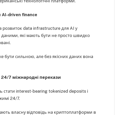
мериканські технологічні платформи.
AI-driven finance
 розвиток data infrastructure для AI у
 даними, які мають бути не просто швидко
ювані.
оже бути сильною, але без якісних даних вона
та 24/7 міжнародні перекази
тати interest-bearing tokenized deposits і
жимі 24/7.
ають власну відповідь на криптоплатформи в