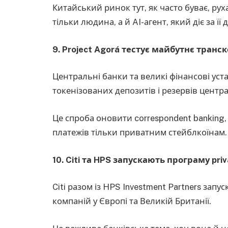
Китайський ринок тут, як часто буває, ру
тільки людина, а й AI-агент, який діє за її
9. Project Agorá тестує майбутнє тран
Центральні банки та великі фінансові у
токенізованих депозитів і резервів центр
Це спроба оновити correspondent banking
платежів тільки приватним стейблкоїнам.
10. Citi та HPS запускають програму priv
Citi разом із HPS Investment Partners зап
компаній у Європі та Великій Британії.