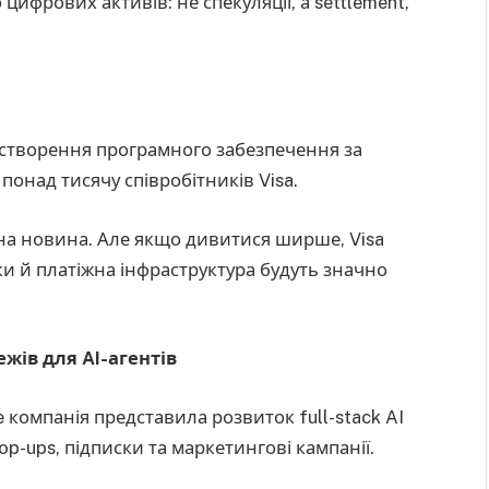
цифрових активів: не спекуляції, а settlement,
я створення програмного забезпечення за
понад тисячу співробітників Visa.
на новина. Але якщо дивитися ширше, Visa
ики й платіжна інфраструктура будуть значно
ежів для AI-агентів
 компанія представила розвиток full-stack AI
top-ups, підписки та маркетингові кампанії.