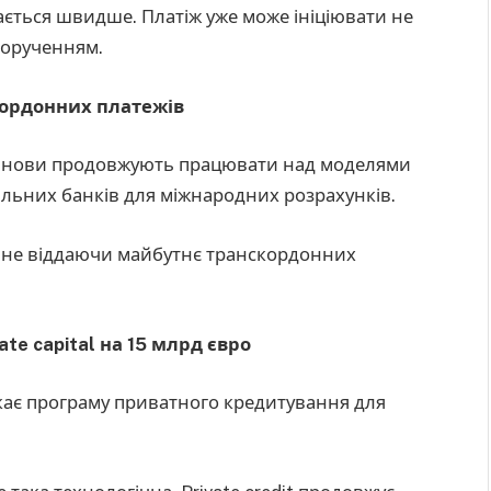
хається швидше. Платіж уже може ініціювати не
 дорученням.
скордонних платежів
станови продовжують працювати над моделями
альних банків для міжнародних розрахунків.
, не віддаючи майбутнє транскордонних
ate capital на 15 млрд євро
ускає програму приватного кредитування для