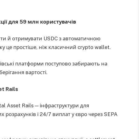
ції для 59 млн користувачів
ати й отримувати USDC з автоматичною
у це простіше, ніж класичний crypto wallet.
ківські платформи поступово забирають на
берігання вартості.
t Rails
al Asset Rails — інфраструктури для
х розрахунків і 24/7 виплат у євро через SEPA