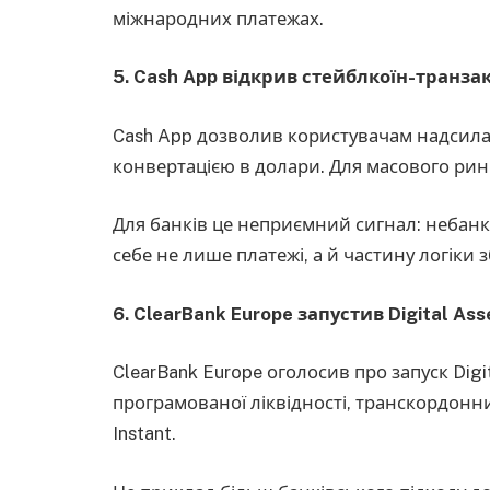
міжнародних платежах.
5. Cash App відкрив стейблкоїн-транзак
Cash App дозволив користувачам надсил
конвертацією в долари. Для масового ринк
Для банків це неприємний сигнал: небан
себе не лише платежі, а й частину логіки з
6. ClearBank Europe запустив Digital Asse
ClearBank Europe оголосив про запуск Digit
програмованої ліквідності, транскордонни
Instant.