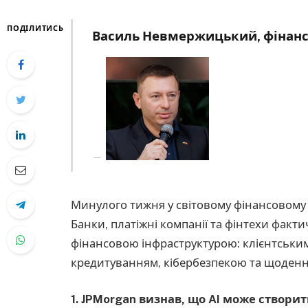
ПОДІЛИТИСЬ
Василь Невмержицький, фінанс
Минулого тижня у світовому фінансовому с
Банки, платіжні компанії та фінтехи фак
фінансовою інфраструктурою: клієнтськ
кредитуванням, кібербезпекою та щоден
1. JPMorgan визнав,
що AI може створит