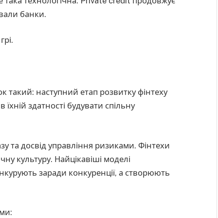
 така технологічна. Private credit продовжує
ували банки.
грі.
к такий: наступний етап розвитку фінтеху
 в їхній здатності будувати спільну
базу та досвід управління ризиками. Фінтехи
ічну культуру. Найцікавіші моделі
онкурують заради конкуренції, а створюють
ми: