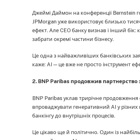
Джеймі Даймон на конференції Bernstein г
JPMorgan уже використовує близько тисяч
ефект. Але CEO банку визнав і інший бік:
забрати окремі частини бізнесу.
Це одна з найважливіших банківських з
каже: AI — це вже не просто інструмент еф
2. BNP Paribas продовжив партнерство з
BNP Paribas уклав трирічне продовження с
впроваджувати генеративний AI у різних 
банкінгу до внутрішніх процесів.
Це цікаво ще й політично. Один із найбі