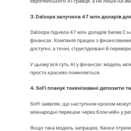
європейського AI-гравця, а не лише на а
3. Daloopa залучила 47 млн доларів для 
Daloopa підняла 47 млн доларів Series C на
фінансах. Компанія працює з фінансовими
доступні, а точні, структуровані й перевір
У цьому вся суть AI у фінансах: модель м
просто красиво помиляється.
4. SoFi планує токенізовані депозити 
SoFi заявляє, що наступним кроком можуть с
міжнародні перекази через блокчейн у ре
Якщо така модель запрацює, банки отрим