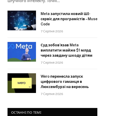
штучного інтелекту. Точні…
Meta запустила новий ШІ-
сервіс для програмістів – Muse
Code
7 Серпня 2026
Суд зобов’язав Meta
виплатити майже $1 млрд
через завдану шкоду дітям
7 Серпня 2026
Wero перенесла запуск
цифрового гаманця в
Люксембурзі на вересень
7 Серпня 2026
ОСТАННІ ПО ТЕМІ