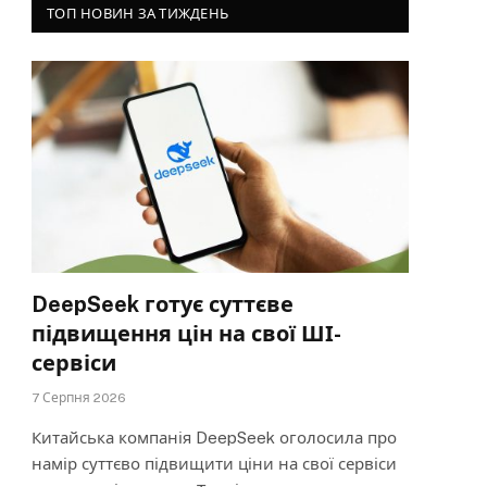
ТОП НОВИН ЗА ТИЖДЕНЬ
DeepSeek готує суттєве
підвищення цін на свої ШІ-
сервіси
7 Серпня 2026
Китайська компанія DeepSeek оголосила про
намір суттєво підвищити ціни на свої сервіси