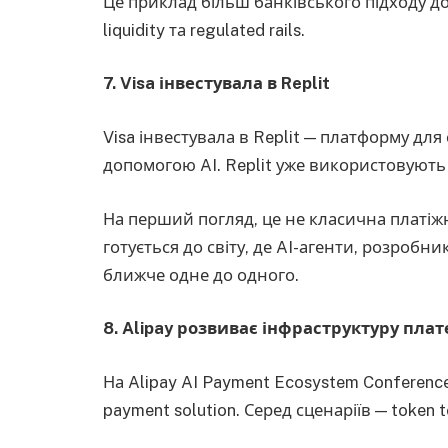
Це приклад більш банківського підходу до 
liquidity та regulated rails.
7. Visa інвестувала в Replit
Visa інвестувала в Replit — платформу дл
допомогою AI. Replit уже використовують 
На перший погляд, це не класична платіж
готується до світу, де AI-агенти, розробн
ближче одне до одного.
8. Alipay розвиває інфраструктуру плат
На Alipay AI Payment Ecosystem Conference
payment solution. Серед сценаріїв — token 