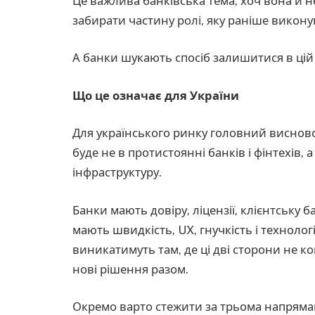
Це важлива банківська тема, хоч вона й не
забирати частину ролі, яку раніше викон
А банки шукають спосіб залишитися в цій 
Що це означає для України
Для українського ринку головний висново
буде не в протистоянні банків і фінтехів, а
інфраструктуру.
Банки мають довіру, ліцензії, клієнтську 
мають швидкість, UX, гнучкість і технолог
виникатимуть там, де ці дві сторони не к
нові рішення разом.
Окремо варто стежити за трьома напряма