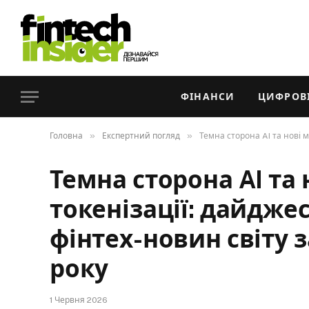
ФІНАНСИ
ЦИФРОВІ
»
»
Головна
Експертний погляд
Темна сторона AI та нові м
Темна сторона AI та
токенізації: дайджес
фінтех-новин світу 
року
1 Червня 2026