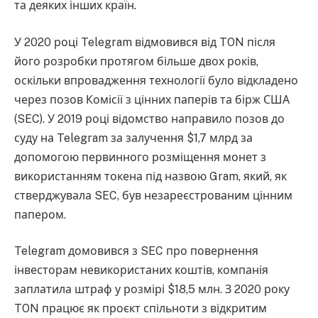
та деяких інших країн.
У 2020 році Telegram відмовився від TON після
його розробки протягом більше двох років,
оскільки впровадження технології було відкладено
через позов Комісії з цінних паперів та бірж США
(SEC). У 2019 році відомство направило позов до
суду на Telegram за залучення $1,7 млрд за
допомогою первинного розміщення монет з
використанням токена під назвою Gram, який, як
стверджувала SEC, був незареєстрованим цінним
папером.
Telegram домовився з SEC про повернення
інвесторам невикористаних коштів, компанія
заплатила штраф у розмірі $18,5 млн. З 2020 року
TON працює як проєкт спільноти з відкритим