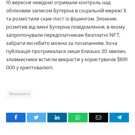
10 вересня невідомі отримали контроль над
обліковим записом Бутеріна в соціальній мережі X
та розмістили скам-пост із фішингом. Зломник
розмітив від імені Бутеріна повідомлення, в якому
запропонували передплатникам безплатні NFT,
забрати які нібито можна за посиланням. Хоча
публікація протрималася лише близько 20 хвилин,
зловмисники встигли викрасти у користувачів $691
000 у криптовалюті.
Технології
Facebook
Twitter
LinkedIn
WhatsApp
Email
Teleg