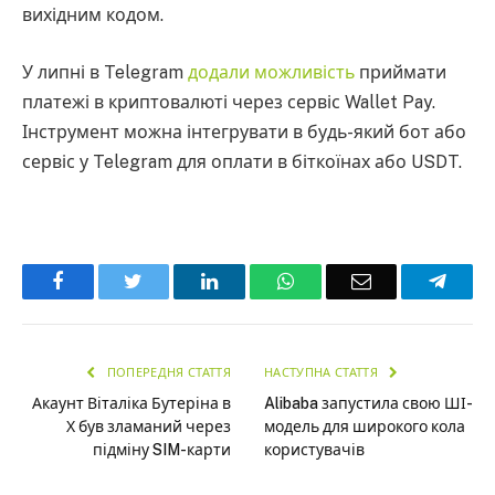
вихідним кодом.
У липні в Telegram
додали можливість
приймати
платежі в криптовалюті через сервіс Wallet Pay.
Інструмент можна інтегрувати в будь-який бот або
сервіс у Telegram для оплати в біткоїнах або USDT.
Facebook
Twitter
LinkedIn
WhatsApp
Email
Teleg
ПОПЕРЕДНЯ СТАТТЯ
НАСТУПНА СТАТТЯ
Акаунт Віталіка Бутеріна в
Alibaba запустила свою ШІ-
Х був зламаний через
модель для широкого кола
підміну SIM-карти
користувачів