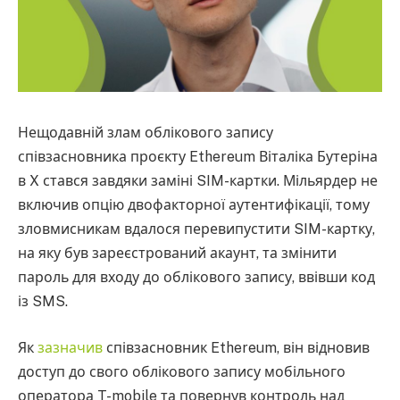
Нещодавній злам облікового запису
співзасновника проєкту Ethereum Віталіка Бутеріна
в X стався завдяки заміні SIM-картки. Мільярдер не
включив опцію двофакторної аутентифікації, тому
зловмисникам вдалося перевипустити SIM-картку,
на яку був зареєстрований акаунт, та змінити
пароль для входу до облікового запису, ввівши код
із SMS.
Як
зазначив
співзасновник Ethereum, він відновив
доступ до свого облікового запису мобільного
оператора T-mobile та повернув контроль над