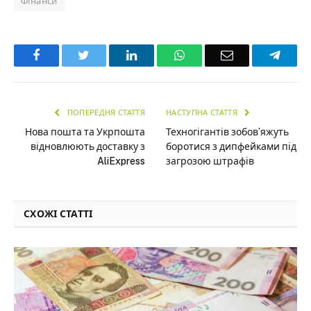
Фінанси
Facebook
Twitter
LinkedIn
WhatsApp
Email
Teleg
ПОПЕРЕДНЯ СТАТТЯ
НАСТУПНА СТАТТЯ
Нова пошта та Укрпошта
Техногігантів зобов’яжуть
відновлюють доставку з
боротися з дипфейками під
AliExpress
загрозою штрафів
СХОЖІ СТАТТІ