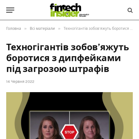
»
»
Головна
Всі матеріали
Техногігантів зобов’яжуть боротися з дипфейками під загрозою штрафів
Техногігантів зобов’яжуть
боротися з дипфейками
під загрозою штрафів
14 Червня 2022