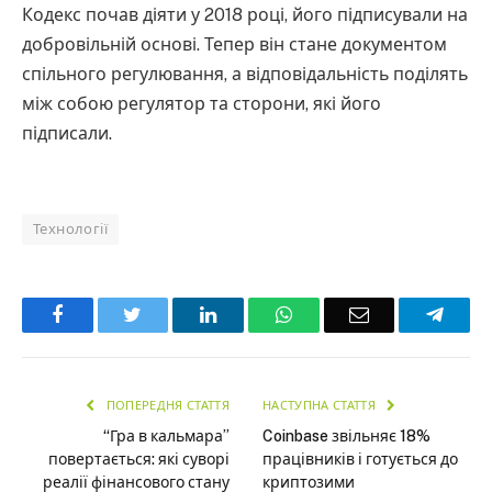
Кодекс почав діяти у 2018 році, його підписували на
добровільній основі. Тепер він стане документом
спільного регулювання, а відповідальність поділять
між собою регулятор та сторони, які його
підписали.
Технології
Facebook
Twitter
LinkedIn
WhatsApp
Email
Teleg
ПОПЕРЕДНЯ СТАТТЯ
НАСТУПНА СТАТТЯ
“Гра в кальмара”
Coinbase звільняє 18%
повертається: які суворі
працівників і готується до
реалії фінансового стану
криптозими