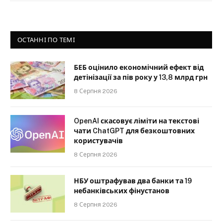
ОСТАННІ ПО ТЕМІ
БЕБ оцінило економічний ефект від
детінізації за пів року у 13,8 млрд грн
8 Серпня 2026
OpenAI скасовує ліміти на текстові
чати ChatGPT для безкоштовних
користувачів
8 Серпня 2026
НБУ оштрафував два банки та 19
небанківських фінустанов
8 Серпня 2026