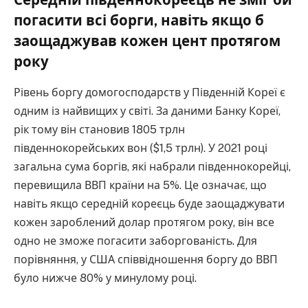
Середній південнокореєць не зміг би
погасити всі борги, навіть якщо б
заощаджував кожен цент протягом
року
Рівень боргу домогосподарств у Південній Кореї є
одним із найвищих у світі. За даними Банку Кореї,
рік тому він становив 1805 трлн
південнокорейських вон ($1,5 трлн). У 2021 році
загальна сума боргів, які набрали південнокорейці,
перевищила ВВП країни на 5%. Це означає, що
навіть якщо середній кореєць буде заощаджувати
кожен зароблений долар протягом року, він все
одно не зможе погасити заборгованість. Для
порівняння, у США співвідношення боргу до ВВП
було нижче 80% у минулому році.