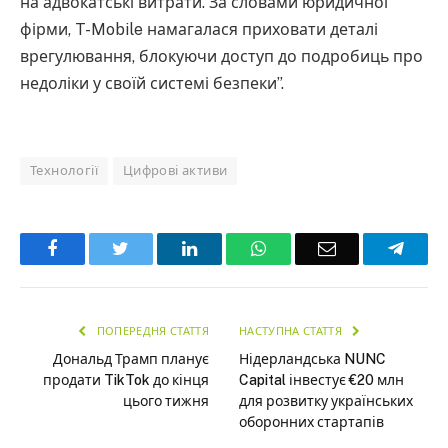
на адвокатські витрати. За словами юридичної
фірми, T-Mobile намагалася приховати деталі
врегулювання, блокуючи доступ до подробиць про
недоліки у своїй системі безпеки”.
Технології
Цифрові активи
Facebook
Twitter
LinkedIn
WhatsApp
Email
Teleg
ПОПЕРЕДНЯ СТАТТЯ
НАСТУПНА СТАТТЯ
Дональд Трамп планує
Нідерландська NUNC
продати TikTok до кінця
Capital інвестує €20 млн
цього тижня
для розвитку українських
оборонних стартапів