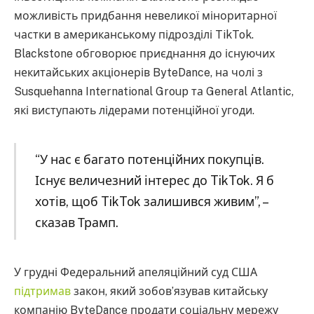
можливість придбання невеликої міноритарної
частки в американському підрозділі TikTok.
Blackstone обговорює приєднання до існуючих
некитайських акціонерів ByteDance, на чолі з
Susquehanna International Group та General Atlantic,
які виступають лідерами потенційної угоди.
“У нас є багато потенційних покупців.
Існує величезний інтерес до TikTok. Я б
хотів, щоб TikTok залишився живим”, –
сказав Трамп.
У грудні Федеральний апеляційний суд США
підтримав
закон, який зобов’язував китайську
компанію ByteDance продати соціальну мережу