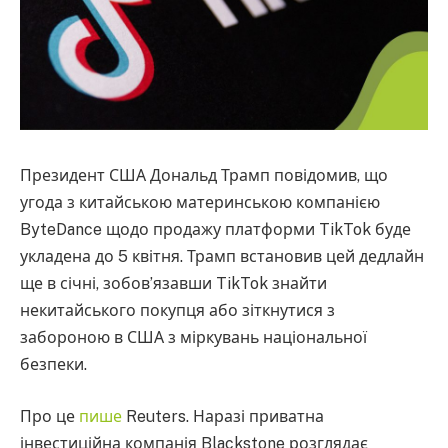
Президент США Дональд Трамп повідомив, що
угода з китайською материнською компанією
ByteDance щодо продажу платформи TikTok буде
укладена до 5 квітня. Трамп встановив цей дедлайн
ще в січні, зобов’язавши TikTok знайти
некитайського покупця або зіткнутися з
забороною в США з міркувань національної
безпеки.
Про це
пише
Reuters. Наразі приватна
інвестиційна компанія Blackstone розглядає