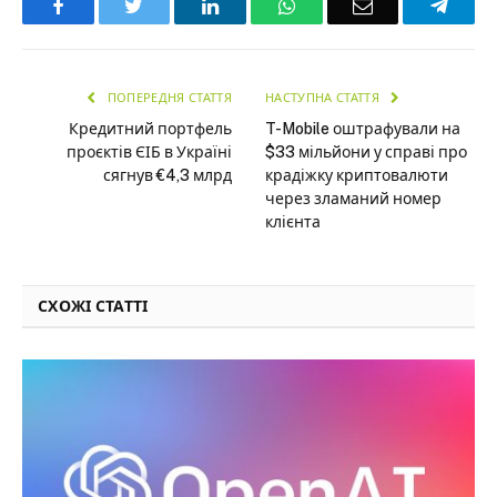
Facebook
Twitter
LinkedIn
WhatsApp
Email
Teleg
ПОПЕРЕДНЯ СТАТТЯ
НАСТУПНА СТАТТЯ
Кредитний портфель
T-Mobile оштрафували на
проєктів ЄІБ в Україні
$33 мільйони у справі про
сягнув €4,3 млрд
крадіжку криптовалюти
через зламаний номер
клієнта
СХОЖІ СТАТТІ