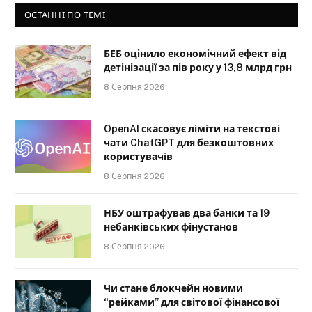
ОСТАННІ ПО ТЕМІ
БЕБ оцінило економічний ефект від
детінізації за пів року у 13,8 млрд грн
8 Серпня 2026
OpenAI скасовує ліміти на текстові
чати ChatGPT для безкоштовних
користувачів
8 Серпня 2026
НБУ оштрафував два банки та 19
небанківських фінустанов
8 Серпня 2026
Чи стане блокчейн новими
“рейками” для світової фінансової