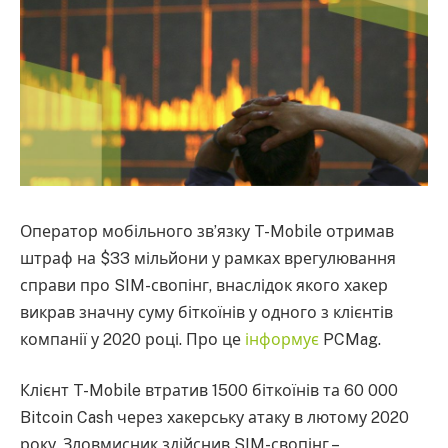
Оператор мобільного зв’язку T-Mobile отримав
штраф на $33 мільйони у рамках врегулювання
справи про SIM-свопінг, внаслідок якого хакер
викрав значну суму біткоїнів у одного з клієнтів
компанії у 2020 році. Про це
інформує
PCMag.
Клієнт T-Mobile втратив 1500 біткоїнів та 60 000
Bitcoin Cash через хакерську атаку в лютому 2020
року. Зловмисник здійснив SIM-свопінг –