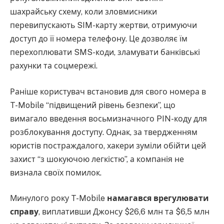
шахрайську схему, коли зловмисники
перевипускають SIM-карту жертви, отримуючи
доступ до її номера телефону. Це дозволяє їм
перехоплювати SMS-коди, зламувати банківські
рахунки та соцмережі.
Раніше користувач встановив для свого номера в
T-Mobile “підвищений рівень безпеки”, що
вимагало введення восьмизначного PIN-коду для
розблокування доступу. Однак, за твердженням
юристів постраждалого, хакери зуміли обійти цей
захист “з шокуючою легкістю”, а компанія не
визнала своїх помилок.
Минулого року T-Mobile
намагався врегулювати
справу
, виплативши Джонсу $26,6 млн та $6,5 млн