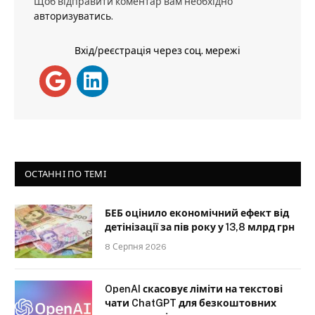
Щоб відправити коментар вам необхідно
авторизуватись
.
Вхід/реєстрація через соц. мережі
ОСТАННІ ПО ТЕМІ
БЕБ оцінило економічний ефект від
детінізації за пів року у 13,8 млрд грн
8 Серпня 2026
OpenAI скасовує ліміти на текстові
чати ChatGPT для безкоштовних