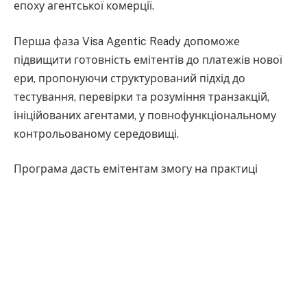
епоху агентської комерції.
Перша фаза Visa Agentic Ready допоможе
підвищити готовність емітентів до платежів нової
ери, пропонуючи структурований підхід до
тестування, перевірки та розуміння транзакцій,
ініційованих агентами, у повнофункціональному
контрольованому середовищі.
Програма дасть емітентам змогу на практиці
побачити, як ШI-агенти здійснюють повноцінні
транзакції від імені користувачів, а також оцінити
власну готовність до розгортання агентської
комерції, зберігаючи високий рівень безпеки.
Visa Agentic Ready використовує ключові
можливості мережі Visa, зокрема токенізацію,