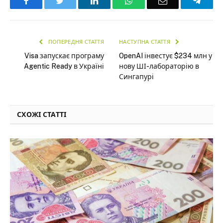
Facebook
Twitter
LinkedIn
WhatsApp
Email
Teleg
ПОПЕРЕДНЯ СТАТТЯ
НАСТУПНА СТАТТЯ
Visa запускає програму
OpenAI інвестує $234 млн у
Agentic Ready в Україні
нову ШІ-лабораторію в
Сингапурі
СХОЖІ СТАТТІ