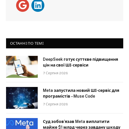
ОСТАННІ ПО ТЕМІ
DeepSeek готує суттєве підвищення
цін на свої ШІ-сервіси
7 Серпня 2026
Meta запустила новий ШІ-сервіс для
програмістів – Muse Code
7 Серпня 2026
Суд зобов’язав Meta виплатити
майже $1 млрд через завдану шкоду