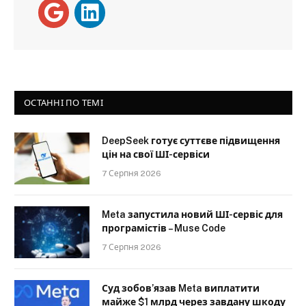
ОСТАННІ ПО ТЕМІ
DeepSeek готує суттєве підвищення
цін на свої ШІ-сервіси
7 Серпня 2026
Meta запустила новий ШІ-сервіс для
програмістів – Muse Code
7 Серпня 2026
Суд зобов’язав Meta виплатити
майже $1 млрд через завдану шкоду