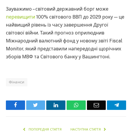
Зауважимо – світовий державний борг може
перевищити
100% світового ВВП до 2029 року — це
найвищий рівень із часу завершення Другої
світової війни. Такий прогноз оприлюднив
Міжнародний валютний фонд у новому звіті Fiscal
Monitor, який представили напередодні щорічних
зборів МВФ та Світового банку у Вашингтоні.
Фінанси
Facebook
Twitter
LinkedIn
WhatsApp
Email
Teleg
ПОПЕРЕДНЯ СТАТТЯ
НАСТУПНА СТАТТЯ