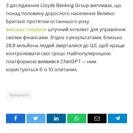
З дослідження Lloyds Banking Group випливає, що
понад половину дорослого населення Великої
Британії протягом останнього року
використовували
штучний інтелект для управління
своїми фінансами. Згідно з результатами, близько
28,8 мільйона людей зверталися до ШІ, щоб краще
контролювати свої гроші. Найпопулярнішою
платформою виявився ChatGPT — ним
користуються 6 із 10 опитаних.
Технології
Facebook
Twitter
LinkedIn
WhatsApp
Email
Teleg