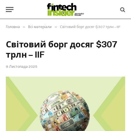
»
»
Головна
Всі матеріали
Світовий борг досяг $307 трлн – IIF
Світовий борг досяг $307
трлн – IIF
9 Листопада 2025