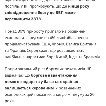
поспіль. У IIF прогнозують, що
до кінця року
співвідношення боргу до ВВП може
перевищити 337%
.
Понад 80% приросту припало на розвинені
економіки, серед яких найбільші збільшення
продемонстрували США, Японія, Велика Британія
та Франція. Серед країн, що розвиваються,
найбільше наростили борг Китай, Індія та Бразилія.
Попри загальний ріст боргових показників, IIF
відзначає, що
боргове навантаження
домогосподарств у багатьох країнах
залишається керованим
. У розвинених
економіках цей показник впав до мінімуму за 20
років.