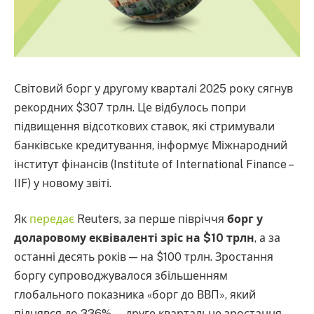
Світовий борг у другому кварталі 2025 року сягнув
рекордних $307 трлн. Це відбулось попри
підвищення відсоткових ставок, які стримували
банківське кредитування, інформує Міжнародний
інститут фінансів (Institute of International Finance –
IIF) у новому звіті.
Як
передає
Reuters, за перше півріччя
борг у
доларовому еквіваленті зріс на $10 трлн
, а за
останні десять років — на $100 трлн. Зростання
боргу супроводжувалося збільшенням
глобального показника «борг до ВВП», який
піднявся до 336% — друге квартальне зростання