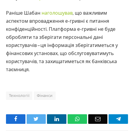
Раніше Шабан
наголошував
, що важливим
аспектом впровадження е-гривні є питання
конфіденційності. Платформа е-гривні не буде
обробляти та зберігати персональні дані
користувачів – ця інформація зберігатиметься у
фінансових установах, що обслуговуватимуть
користувачів, та захищатиметься як банківська
таємниця.
Технології
Фінанси
Facebook
Twitter
LinkedIn
WhatsApp
Email
Teleg