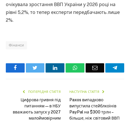
очікувала зростання ВВП України у 2026 році на
рівні 5,2%, то тепер експерти передбачають лише
2%.
Фінанси
Facebook
Twitter
LinkedIn
WhatsApp
Email
Teleg
ПОПЕРЕДНЯ СТАТТЯ
НАСТУПНА СТАТТЯ
Цифрова гривня під
Paxos випадково
питанням — в НБУ
випустила стейблкоїнів
вважають запуск у 2027
PayPal на $300 трлн –
малоймовірним
більше, ніж світовий ВВП