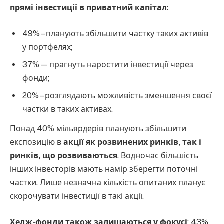
прямі інвестиції в приватний капітал
:
49% – планують збільшити частку таких активів
у портфелях;
37% — прагнуть наростити інвестиції через
фонди;
20% – розглядають можливість зменшення своєї
частки в таких активах.
Понад 40% мільярдерів планують збільшити
експозицію в
акції як розвинених ринків, так і
ринків, що розвиваються
. Водночас більшість
інших інвесторів мають намір зберегти поточні
частки. Лише незначна кількість опитаних планує
скорочувати інвестиції в такі акції.
Хедж-фонди також залишаються у фокусі
: 43%