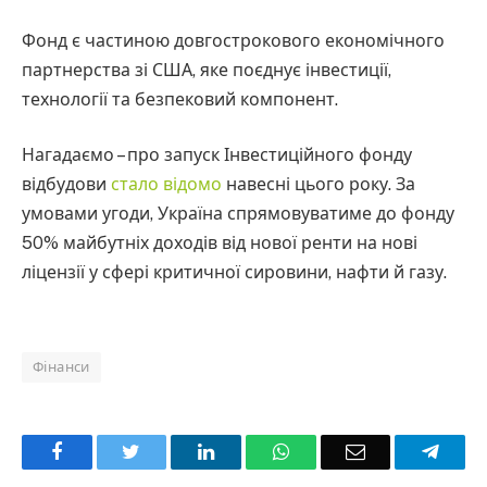
Фонд є частиною довгострокового економічного
партнерства зі США, яке поєднує інвестиції,
технології та безпековий компонент.
Нагадаємо – про запуск Інвестиційного фонду
відбудови
стало відомо
навесні цього року. За
умовами угоди, Україна спрямовуватиме до фонду
50% майбутніх доходів від нової ренти на нові
ліцензії у сфері критичної сировини, нафти й газу.
Фінанси
Facebook
Twitter
LinkedIn
WhatsApp
Email
Teleg