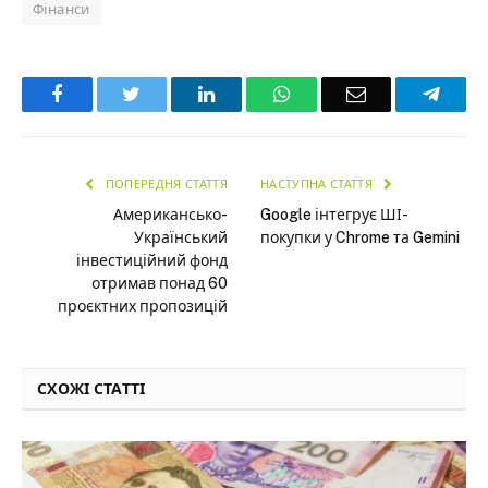
Фінанси
Facebook
Twitter
LinkedIn
WhatsApp
Email
Teleg
ПОПЕРЕДНЯ СТАТТЯ
НАСТУПНА СТАТТЯ
Американсько-
Google інтегрує ШІ-
Український
покупки у Chrome та Gemini
інвестиційний фонд
отримав понад 60
проєктних пропозицій
СХОЖІ СТАТТІ