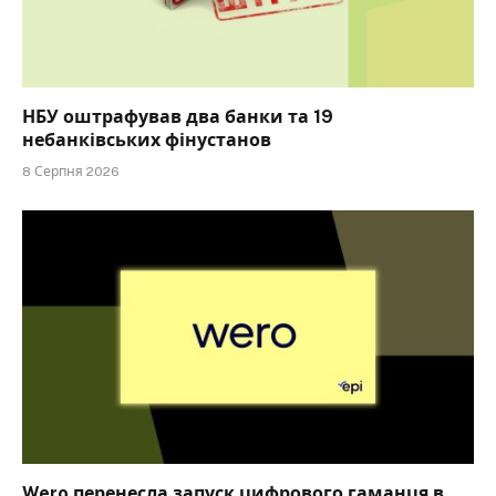
НБУ оштрафував два банки та 19
небанківських фінустанов
8 Серпня 2026
Wero перенесла запуск цифрового гаманця в