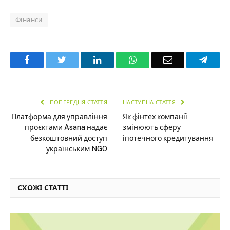
Фінанси
Facebook
Twitter
LinkedIn
WhatsApp
Email
Teleg
ПОПЕРЕДНЯ СТАТТЯ
НАСТУПНА СТАТТЯ
Платформа для управління
Як фінтех компанії
проєктами Asana надає
змінюють сферу
безкоштовний доступ
іпотечного кредитування
українським NGO
СХОЖІ СТАТТІ