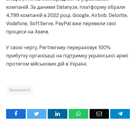
компаній. За даними Datanyze, платформу обрали
4,799 компаній в 2022 році. Google, Airbnb, Deloitte,
Vodafone, SoftServe, PayPal вже перевели свої
процеси на Asana.
У свою чергу, Partnerway перераховує 100%
прибутку організації на підтримку української армії
протягом військових дій в Україні.
Технології
Facebook
Twitter
LinkedIn
WhatsApp
Email
Teleg