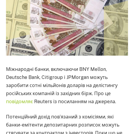
Міжнародні банки, включаючи BNY Mellon,
Deutsche Bank, Citigroup і JPMorgan можуть
заробити сотні мільйонів доларів на делістингу
російських компаній із західних бірж. Про це
повідомляє
Reuters із посиланням на джерела.
Потенційний дохід пов’язаний з комісіями, які
банки-емітенти депозитарних розписок можуть
стягувати за контрактом з інвесторів. Поки що не