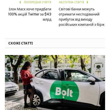
ПОПЕРЕДНЯ СТАТТЯ
НАСТУПНА СТАТТЯ
Ілон Маск хоче придбати
Світові банки можуть
100% акцій Twitter за $43
отримати несподіваний
млрд
прибуток від виходу
російських компаній з бірж
СХОЖІ СТАТТІ