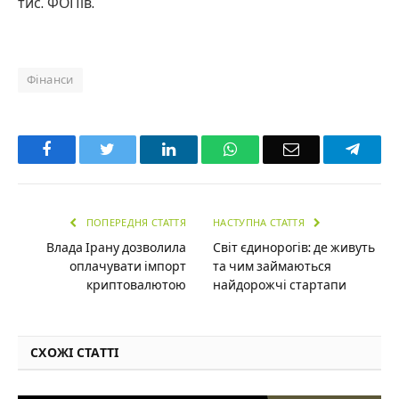
тис. ФОПів.
Фінанси
Facebook
Twitter
LinkedIn
WhatsApp
Email
Teleg
ПОПЕРЕДНЯ СТАТТЯ
НАСТУПНА СТАТТЯ
Влада Ірану дозволила
Світ єдинорогів: де живуть
оплачувати імпорт
та чим займаються
криптовалютою
найдорожчі стартапи
СХОЖІ СТАТТІ