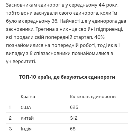
Засновникам єдинорогів у середньому 44 роки,
тобто вони заснували свого єдинорога, коли їм
було в середньому 36. Найчастіше у єдинорога два
засновники. Третина з них – це серійні підприємці,
які продали свій попередній стартап. 40%
познайомилися на попередній роботі, тоді як в 1
випадку з 8 співзасновники познайомилися в
університеті.
ТОП-10 країн, де базуються єдинороги
Країна
Кількість єдинорогів
1
США
625
2
Китай
312
3
Індія
68