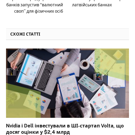
банків запустив “валютний
латвійських банках
своп” для фізичних осіб
СХОЖІ СТАТТІ
Nvidia і Dell інвестували в ШІ-стартап Volta, що
досяг оцінки у $2,4 млрд