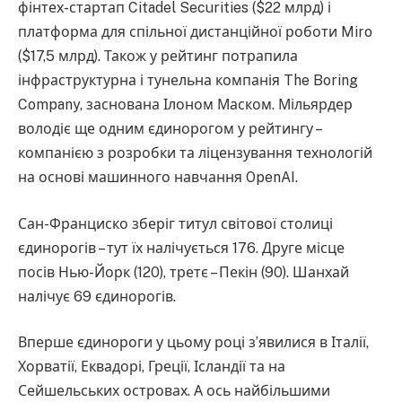
фінтех-стартап Citadel Securities ($22 млрд) і
платформа для спільної дистанційної роботи Miro
($17,5 млрд). Також у рейтинг потрапила
інфраструктурна і тунельна компанія The Boring
Company, заснована Ілоном Маском. Мільярдер
володіє ще одним єдинорогом у рейтингу –
компанією з розробки та ліцензування технологій
на основі машинного навчання OpenAI.
Сан-Франциско зберіг титул світової столиці
єдинорогів – тут їх налічується 176. Друге місце
посів Нью-Йорк (120), третє – Пекін (90). Шанхай
налічує 69 єдинорогів.
Вперше єдинороги у цьому році з’явилися в Італії,
Хорватії, Еквадорі, Греції, Ісландії та на
Сейшельських островах. А ось найбільшими