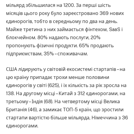
мільярд збільшилася на 1200. За перші шість
місяців цього року було зареєстровано 369 нових
єдинорогів, тобто в середньому по два на день.
Майже третина з них займається фінтехом, SaaS і
блокчейном. 80% надають послуги, 20%
пропонують фізичні продукти. 65% продають
підприємствам, 35% – споживачам.
США лідирують у світовій екосистемі стартапів – на
цю країну припадає трохи менше половини
єдинорогів у світі (625), і їх кількість за рік зросла на
138. На другому місці – Китай з 312 єдинорогами, на
третьому – Індія (68). На четвертому місці Велика
Британія (46), а замикає ТОП-5 країн, що зростили
стартапи вартістю більше мільярда, Німеччина з 36
єдинорогами.