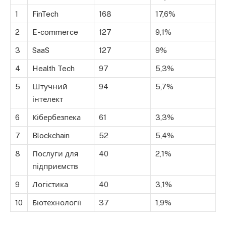
1
FinTech
168
17,6%
2
E-commerce
127
9,1%
3
SaaS
127
9%
4
Health Tech
97
5,3%
5
Штучний
94
5,7%
інтелект
6
Кібербезпека
61
3,3%
7
Blockchain
52
5,4%
8
Послуги для
40
2,1%
підприємств
9
Логістика
40
3,1%
10
Біотехнології
37
1,9%