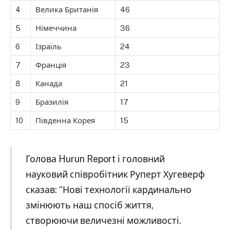
4
Велика Британія
46
5
Німеччина
36
6
Ізраїль
24
7
Франція
23
8
Канада
21
9
Бразилія
17
10
Південна Корея
15
Голова Hurun Report і головний
науковий співробітник Руперт Хугеверф
сказав: “Нові технології кардинально
змінюють наш спосіб життя,
створюючи величезні можливості.