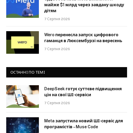
майже $1 млрд через завдану шкоду
дітям
7 Серпня 2026
Wero перенесла запуск цифрового
гаманця в Люксембурзі на вересень
7 Серпня 2026
ОСТАННІ ПО ТЕМІ
DeepSeek готує суттєве підвищення
цін на свої ШІ-сервіси
7 Серпня 2026
Meta запустила новий ШІ-сервіс для
програмістів – Muse Code