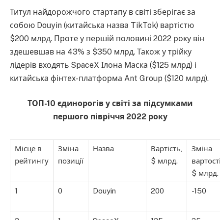
Титул найдорожчого стартапу в світі зберігає за
собою Douyin (китайська назва TikTok) вартістю
$200 млрд. Проте у першій половині 2022 року він
здешевшав на 43% з $350 млрд. Також у трійку
лідерів входять SpaceX Ілона Маска ($125 млрд) і
китайська фінтех-платформа Ant Group ($120 млрд).
ТОП-10 єдинорогів у
світі за підсумками
першого півріччя 2022 року
Місце в
Зміна
Назва
Вартість,
Зміна
рейтингу
позиції
$ млрд.
вартості
$ млрд.
1
0
Douyin
200
-150