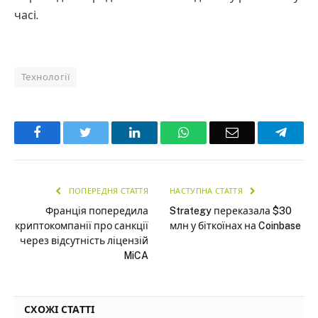
часі.
Технології
Facebook
Twitter
LinkedIn
WhatsApp
Email
Teleg
ПОПЕРЕДНЯ СТАТТЯ
НАСТУПНА СТАТТЯ
Франція попередила
Strategy переказала $30
криптокомпанії про санкції
млн у біткоїнах на Coinbase
через відсутність ліцензій
MiCA
СХОЖІ СТАТТІ