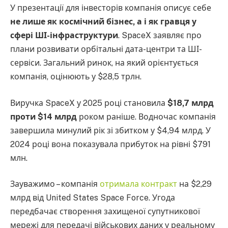
У презентації для інвесторів компанія описує себе
не лише як космічний бізнес, а і як гравця у
сфері ШІ-інфраструктури
. SpaceX заявляє про
плани розвивати орбітальні дата-центри та ШІ-
сервіси. Загальний ринок, на який орієнтується
компанія, оцінюють у $28,5 трлн.
Виручка SpaceX у 2025 році становила
$18,7 млрд
проти $14 млрд
роком раніше. Водночас компанія
завершила минулий рік зі збитком у $4,94 млрд. У
2024 році вона показувала прибуток на рівні $791
млн.
Зауважимо – компанія
отримала контракт
на $2,29
млрд від United States Space Force. Угода
передбачає створення захищеної супутникової
мережі для передачі військових даних у реальному