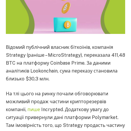
Відомий публічний власник біткоїнів, компанія
Strategy (раніше – MicroStrategy), переказала 411,48
BTC на платформу Coinbase Prime. За даними
аналітиків Lookonchain, сума переказу становила
близько $30,3 млн.
На тлі цього на ринку почали обговорювати
можливий продаж частини крипторезервів
компанії,
пише
Incrypted. Додаткову увагу до
ситуації привернули дані платформи Polymarket.
Там імовірність того, що Strategy продасть частину