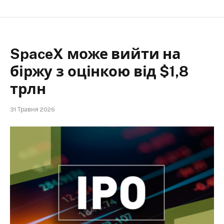
SpaceX може вийти на
біржу з оцінкою від $1,8
трлн
31 Травня 2026