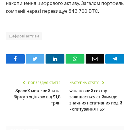
накопичення цифрового активу. Загалом портфель
компанії наразі перевищує 843 700 BTC.
Цифрові активи
Facebook
Twitter
LinkedIn
WhatsApp
Email
Teleg
ПОПЕРЕДНЯ СТАТТЯ
НАСТУПНА СТАТТЯ
SpaceX може вийти на
Фінансовий сектор
біржу з оцінкою від $1,8
залишається стійким до
трлн
значних негативних подій
– опитування НБУ