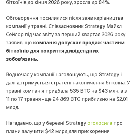
біткоїнів до кінця 2026 року, зросла до 84%.
Обговорення посилилися після заяв керівництва
компанії у травні. Співзасновник Strategy Майкл
Сейлор під час звіту за перший квартал 2026 року
заявив, що
компанія допускає продаж частини
біткоїнів для покриття дивідендних
зобов’язань
.
Водночас у компанії наголошують, що Strategy і
далі дотримується стратегії накопичення біткоїна. У
травні компанія придбала 535 BTC на $43 млн, а з
11 по 17 травня – ще 24 869 BTC приблизно на $2,01
млрд.
Нагадаємо, що у березні Strategy
оголосила
про
плани залучити $42 млрд для прискорення