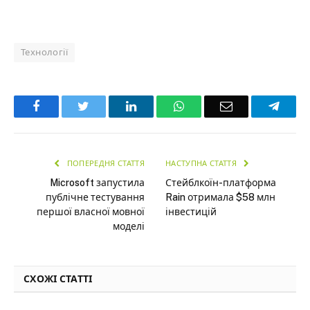
Технології
Facebook
Twitter
LinkedIn
WhatsApp
Email
Teleg
ПОПЕРЕДНЯ СТАТТЯ
НАСТУПНА СТАТТЯ
Microsoft запустила
Стейблкоїн-платформа
публічне тестування
Rain отримала $58 млн
першої власної мовної
інвестицій
моделі
СХОЖІ СТАТТІ