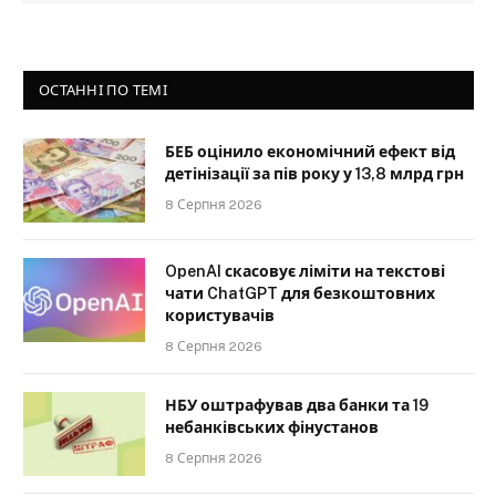
ОСТАННІ ПО ТЕМІ
БЕБ оцінило економічний ефект від
детінізації за пів року у 13,8 млрд грн
8 Серпня 2026
OpenAI скасовує ліміти на текстові
чати ChatGPT для безкоштовних
користувачів
8 Серпня 2026
НБУ оштрафував два банки та 19
небанківських фінустанов
8 Серпня 2026