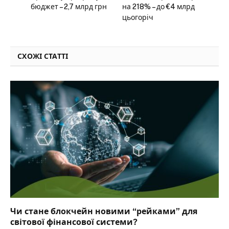
бюджет – 2,7 млрд грн
на 218% – до €4 млрд
цьогоріч
СХОЖІ СТАТТІ
Чи стане блокчейн новими “рейками” для
світової фінансової системи?