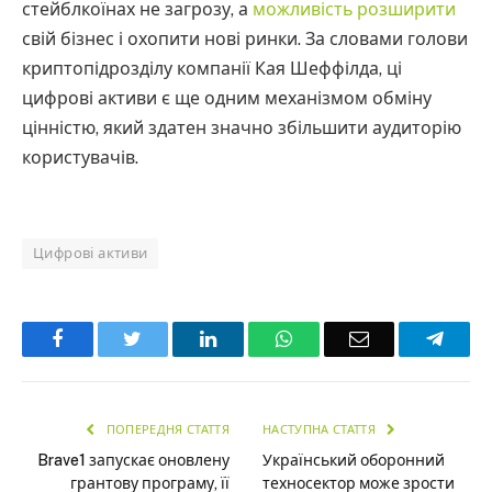
стейблкоїнах не загрозу, а
можливість розширити
свій бізнес і охопити нові ринки. За словами голови
криптопідрозділу компанії Кая Шеффілда, ці
цифрові активи є ще одним механізмом обміну
цінністю, який здатен значно збільшити аудиторію
користувачів.
Цифрові активи
Facebook
Twitter
LinkedIn
WhatsApp
Email
Teleg
ПОПЕРЕДНЯ СТАТТЯ
НАСТУПНА СТАТТЯ
Brave1 запускає оновлену
Український оборонний
грантову програму, її
техносектор може зрости