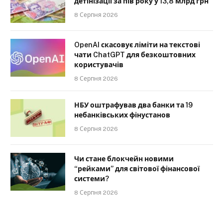
детінізації за пів року у 13,8 млрд грн
8 Серпня 2026
OpenAI скасовує ліміти на текстові
чати ChatGPT для безкоштовних
користувачів
8 Серпня 2026
НБУ оштрафував два банки та 19
небанківських фінустанов
8 Серпня 2026
Чи стане блокчейн новими
“рейками” для світової фінансової
системи?
8 Серпня 2026