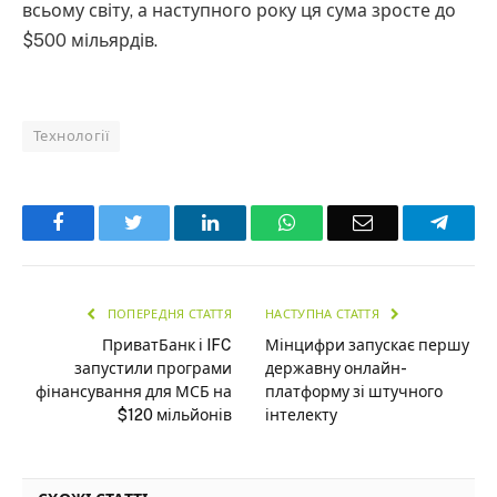
всьому світу, а наступного року ця сума зросте до
$500 мільярдів.
Технології
Facebook
Twitter
LinkedIn
WhatsApp
Email
Teleg
ПОПЕРЕДНЯ СТАТТЯ
НАСТУПНА СТАТТЯ
ПриватБанк і IFC
Мінцифри запускає першу
запустили програми
державну онлайн-
фінансування для МСБ на
платформу зі штучного
$120 мільйонів
інтелекту