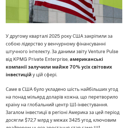
У другому кварталі 2025 року США закріпили за
собою лідерство у венчурному фінансуванні
штучного інтелекту. За даними звіту Venture Pulse
від KPMG Private Enterprise,
американські
компанії залучили майже 70% усіх світових
інвестицій
у цій сфері.
Саме в США було укладено шість найбільших угод
на понад мільярд доларів кожна, що перетворило
країну на глобальний центр ШІ-інвестування.
Загалом інвестиції в регіоні Америка за цей період
досягли $72,7 млрд у межах 3425 угод, ключовим
драйвером цього зростання став саме ШІ.