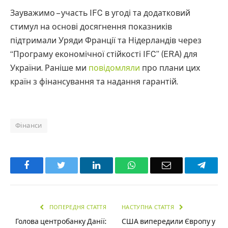
Зауважимо – участь IFC в угоді та додатковий
стимул на основі досягнення показників
підтримали Уряди Франції та Нідерландів через
“Програму економічної стійкості IFC” (ERA) для
України. Раніше ми
повідомляли
про плани цих
країн з фінансування та надання гарантій.
Фінанси
Facebook
Twitter
LinkedIn
WhatsApp
Email
Teleg
ПОПЕРЕДНЯ СТАТТЯ
НАСТУПНА СТАТТЯ
Голова центробанку Данії:
США випередили Європу у