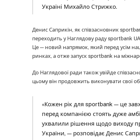
Україні Михайло Стрижко.
Денис Саприкін, як співзасновник sportba
переходить у Наглядову раду sportbank UA 
Це — новий напрямок, який перед усім на
ринках, а отже запуск sportbank на міжнар
До Наглядової ради також увійде співзасн
цьому він продовжить виконувати свої обо
«Кожен рік для sportbank — це зав
перед компанією стоять дуже амбі
ухвалили рішення щодо виходу пр
України, — розповідає Денис Сапри