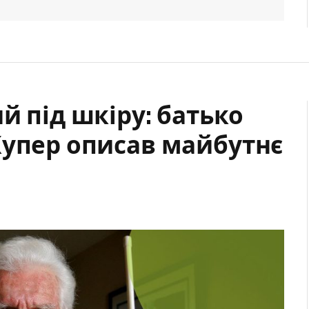
й під шкіру: батько
Купер описав майбутнє