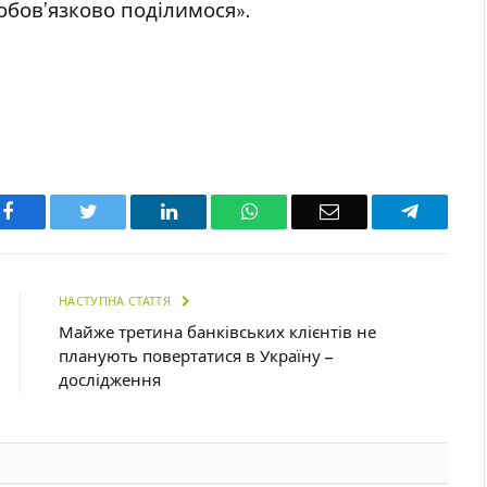
бов’язково поділимося».
Facebook
Twitter
LinkedIn
WhatsApp
Email
Telegra
НАСТУПНА СТАТТЯ
Майже третина банківських клієнтів не
планують повертатися в Україну –
дослідження