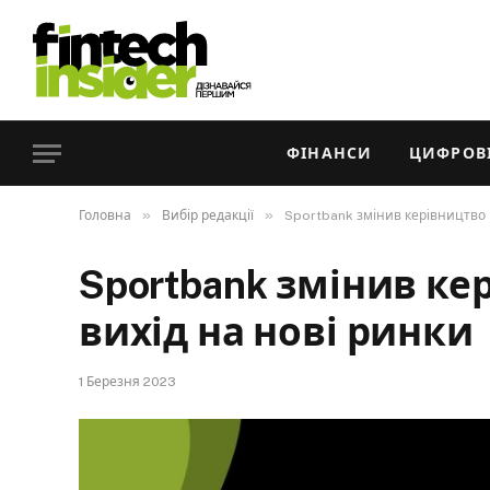
ФІНАНСИ
ЦИФРОВІ
»
»
Головна
Вибір редакції
Sportbank змінив керівництво і
Sportbank змінив ке
вихід на нові ринки
1 Березня 2023