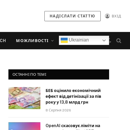
НАДІСЛАТИ СТАТТЮ
ВХІД
Ukrainian
ECH
МОЖЛИВОСТІ
ОСТАННІ ПО ТЕМІ
БЕБ оцінило економічний
ефект від детінізації за пів
року у 13,8 млрд грн
8 Серпня 2026
OpenAI скасовує ліміти на