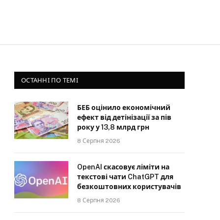
ОСТАННІ ПО ТЕМІ
БЕБ оцінило економічний
ефект від детінізації за пів
року у 13,8 млрд грн
8 Серпня 2026
OpenAI скасовує ліміти на
текстові чати ChatGPT для
безкоштовних користувачів
8 Серпня 2026