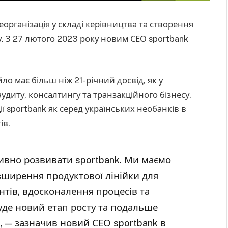
еорганізація у складі керівництва та створення
 З 27 лютого 2023 року новим СЕО sportbank
йло має більш ніж 21-річний досвід, як у
 аудиту, консалтингу та транзакційного бізнесу.
ї sportbank як серед українських необанків в
ів.
ивно розвивати sportbank. Ми маємо
зширення продуктової лінійки для
тів, вдосконалення процесів та
буде новий етап росту та подальше
, — зазначив новий СЕО sportbank в