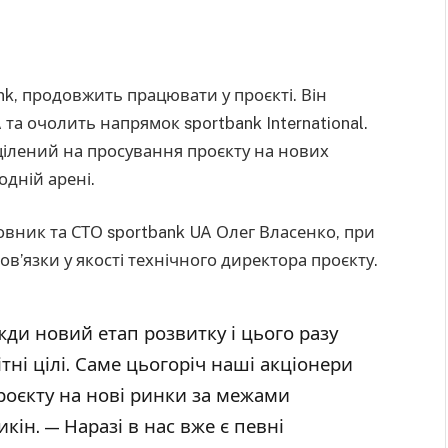
nk, продовжить працювати у проєкті. Він
та очолить напрямок sportbank International.
цілений на просування проєкту на нових
одній арені.
овник та СТО sportbank UA Олег Власенко, при
в’язки у якості технічного директора проєкту.
жди новий етап розвитку і цього разу
тні цілі. Саме цьогоріч наші акціонери
оєкту на нові ринки за межами
кін. — Наразі в нас вже є певні