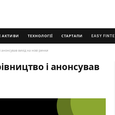
 АКТИВИ
ТЕХНОЛОГІЇ
СТАРТАПИ
EASY FINT
 анонсував вихід на нові ринки
рівництво і анонсував