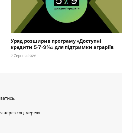
Уряд розширив програму «Доступні
кредити 5-7-9%» для підтримки аграріїв
7 Серпня 2026
уватись
.
ія через соц. мережі