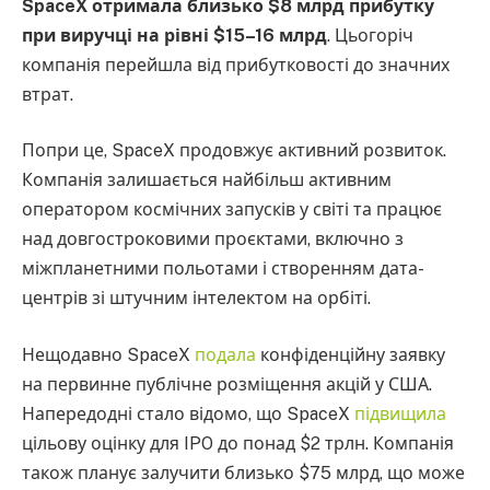
SpaceX отримала близько $8 млрд прибутку
при виручці на рівні $15–16 млрд
. Цьогоріч
компанія перейшла від прибутковості до значних
втрат.
Попри це, SpaceX продовжує активний розвиток.
Компанія залишається найбільш активним
оператором космічних запусків у світі та працює
над довгостроковими проєктами, включно з
міжпланетними польотами і створенням дата-
центрів зі штучним інтелектом на орбіті.
Нещодавно SpaceX
подала
конфіденційну заявку
на первинне публічне розміщення акцій у США.
Напередодні стало відомо, що SpaceX
підвищила
цільову оцінку для IPO до понад $2 трлн. Компанія
також планує залучити близько $75 млрд, що може