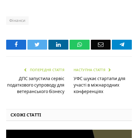
Фінанси
Facebook
Twitter
LinkedIn
WhatsApp
Email
Teleg
ПОПЕРЕДНЯ СТАТТЯ
НАСТУПНА СТАТТЯ
ДПС запустила сервіс
УФС шукає стартапи для
податкового супроводу для
участі в міжнародних
ветеранського бізнесу
конференціях
СХОЖІ СТАТТІ