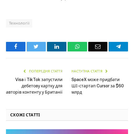
Технології
Facebook
Twitter
LinkedIn
WhatsApp
Email
Teleg
ПОПЕРЕДНЯ СТАТТЯ
НАСТУПНА СТАТТЯ
Visa і TikTok запустили
SpaceX може придбати
дебетову картку для
ШІ-стартап Cursor за $60
авторів контенту у Британії
млрд
СХОЖІ СТАТТІ