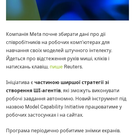
Компанія Meta почне збирати дані про дії
співробітників на робочих комп’ютерах для
навчання своїх моделей штучного інтелекту.
Йдеться про відстеження рухів миші, кліків і
натискань клавіш,
пише
Reuters.
Ініціатива є
частиною ширшої стратегії зі
створення ШІ-агентів
, які зможуть виконувати
робочі завдання автономно. Новий інструмент під
назвою Model Capability Initiative працюватиме у
робочих застосунках і на сайтах.
Програма періодично робитиме знімки екранів.