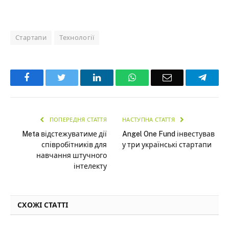
Стартапи
Технології
Facebook
Twitter
LinkedIn
WhatsApp
Email
Teleg
ПОПЕРЕДНЯ СТАТТЯ
НАСТУПНА СТАТТЯ
Meta відстежуватиме дії
Angel One Fund інвестував
співробітників для
у три українські стартапи
навчання штучного
інтелекту
СХОЖІ СТАТТІ