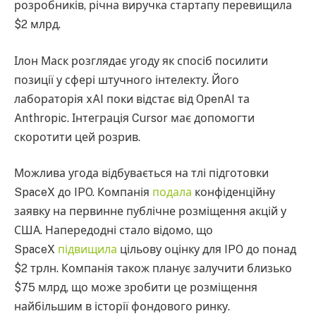
розробників, річна виручка стартапу перевищила
$2 млрд.
Ілон Маск розглядає угоду як спосіб посилити
позиції у сфері штучного інтелекту. Його
лабораторія xAI поки відстає від OpenAI та
Anthropic. Інтеграція Cursor має допомогти
скоротити цей розрив.
Можлива угода відбувається на тлі підготовки
SpaceX до IPO. Компанія
подала
конфіденційну
заявку на первинне публічне розміщення акцій у
США. Напередодні стало відомо, що
SpaceX
підвищила
цільову оцінку для IPO до понад
$2 трлн. Компанія також планує залучити близько
$75 млрд, що може зробити це розміщення
найбільшим в історії фондового ринку.