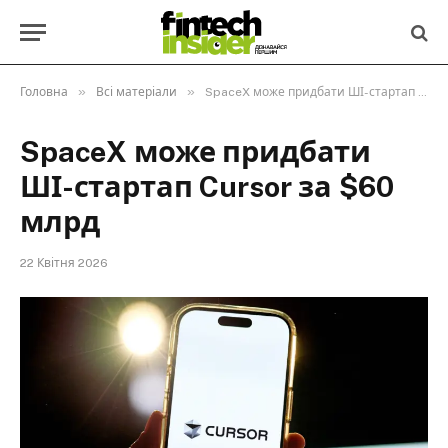
»
»
Головна
Всі матеріали
SpaceX може придбати ШІ-стартап Cursor за $60 млрд
SpaceX може придбати
ШІ-стартап Cursor за $60
млрд
22 Квітня 2026